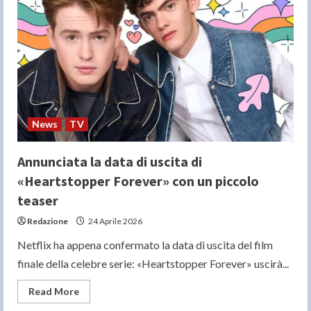
genitorialità
queer
nella
Polonia
contemporanea
News
TV
Annunciata la data di uscita di
«Heartstopper Forever» con un piccolo
teaser
Redazione
24 Aprile 2026
Netflix ha appena confermato la data di uscita del film
finale della celebre serie: «Heartstopper Forever» uscirà...
Read
Read More
more
about