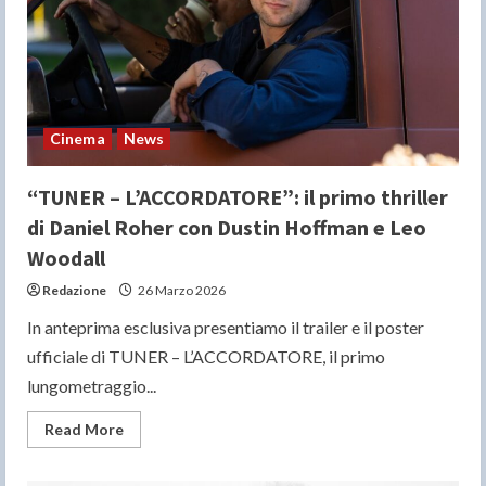
Netflix
con
Charlize
Theron
e
Taron
Egerton
Cinema
News
“TUNER – L’ACCORDATORE”: il primo thriller
di Daniel Roher con Dustin Hoffman e Leo
Woodall
Redazione
26 Marzo 2026
In anteprima esclusiva presentiamo il trailer e il poster
ufficiale di TUNER – L’ACCORDATORE, il primo
lungometraggio...
Read
Read More
more
about
“TUNER