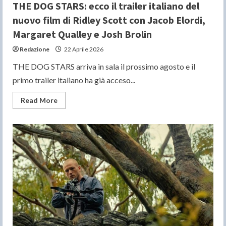
THE DOG STARS: ecco il trailer italiano del
nuovo film di Ridley Scott con Jacob Elordi,
Margaret Qualley e Josh Brolin
Redazione
22 Aprile 2026
THE DOG STARS arriva in sala il prossimo agosto e il
primo trailer italiano ha già acceso...
Read
Read More
more
about
THE
DOG
STARS:
ecco
il
trailer
italiano
del
nuovo
film
di
Ridley
Scott
con
Jacob