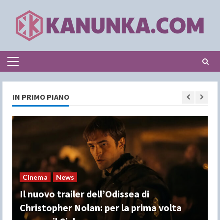
Skip
to
content
Primary
Menu
IN PRIMO PIANO
Cinema
News
Le quattro giornate di Napoli: la