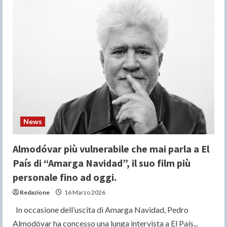
–
L’ACCORDATORE”:
il
primo
thriller
di
Daniel
Roher
con
Dustin
Hoffman
e
Leo
Woodall
News
Almodóvar più vulnerabile che mai parla a El
País di “Amarga Navidad”, il suo film più
personale fino ad oggi.
Redazione
16 Marzo 2026
In occasione dell’uscita di Amarga Navidad, Pedro
Almodóvar ha concesso una lunga intervista a El País...