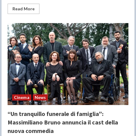
Read
Read More
more
about
Scarlett
Johansson,
Adam
Driver
e
Miles
Teller
arrivano
a
Cannes
con
Paper
Tiger
Cinema
News
“Un tranquillo funerale di famiglia”:
Massimiliano Bruno annuncia il cast della
nuova commedia