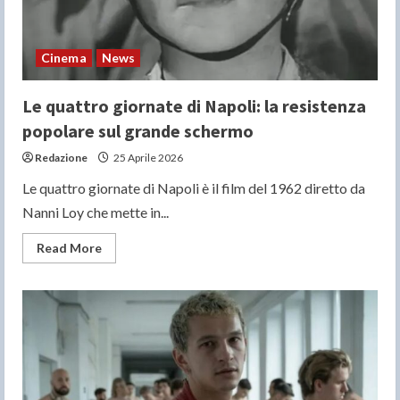
Cinema
News
Le quattro giornate di Napoli: la resistenza
popolare sul grande schermo
Redazione
25 Aprile 2026
Le quattro giornate di Napoli è il film del 1962 diretto da
Nanni Loy che mette in...
Read
Read More
more
about
Le
quattro
giornate
di
Napoli:
la
resistenza
popolare
sul
grande