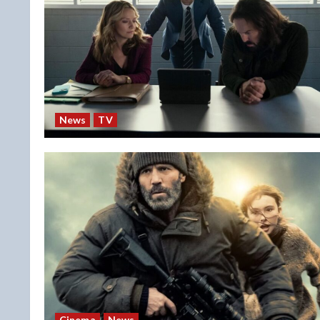
News
TV
Cinema
News