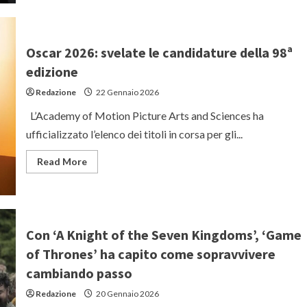
Cameron
spiega
perché
ha
lasciato
Oscar 2026: svelate le candidature della 98ª
gli
USA
edizione
e
si
Redazione
22 Gennaio 2026
è
trasferito
in
L’Academy of Motion Picture Arts and Sciences ha
Nuova
Zelanda
ufficializzato l’elenco dei titoli in corsa per gli...
Read
Read More
more
about
Oscar
2026:
svelate
le
candidature
Con ‘A Knight of the Seven Kingdoms’, ‘Game
della
98ª
of Thrones’ ha capito come sopravvivere
edizione
cambiando passo
Redazione
20 Gennaio 2026