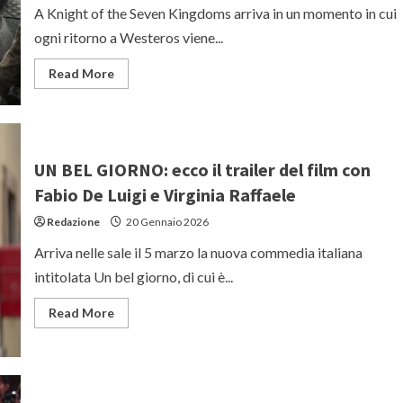
A Knight of the Seven Kingdoms arriva in un momento in cui
ogni ritorno a Westeros viene...
Read
Read More
more
about
Con
‘A
Knight
of
the
UN BEL GIORNO: ecco il trailer del film con
Seven
Kingdoms’,
Fabio De Luigi e Virginia Raffaele
‘Game
of
Redazione
20 Gennaio 2026
Thrones’
ha
capito
Arriva nelle sale il 5 marzo la nuova commedia italiana
come
sopravvivere
intitolata Un bel giorno, di cui è...
cambiando
passo
Read
Read More
more
about
UN
BEL
GIORNO:
ecco
il