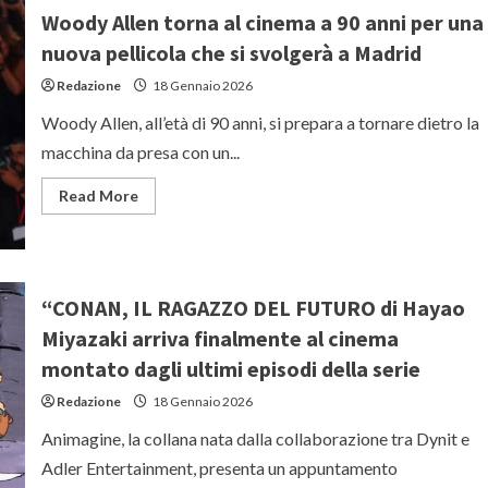
trailer
Woody Allen torna al cinema a 90 anni per una
del
film
nuova pellicola che si svolgerà a Madrid
con
Fabio
Redazione
18 Gennaio 2026
De
Luigi
e
Woody Allen, all’età di 90 anni, si prepara a tornare dietro la
Virginia
Raffaele
macchina da presa con un...
Read
Read More
more
about
Woody
Allen
torna
al
cinema
“CONAN, IL RAGAZZO DEL FUTURO di Hayao
a
90
Miyazaki arriva finalmente al cinema
anni
per
montato dagli ultimi episodi della serie
una
nuova
Redazione
18 Gennaio 2026
pellicola
che
Animagine, la collana nata dalla collaborazione tra Dynit e
si
svolgerà
Adler Entertainment, presenta un appuntamento
a
Madrid