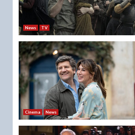
News
TV
Cinema
News