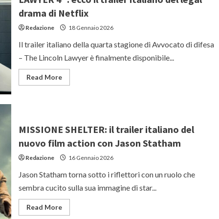
di
‘Tomb
drama di Netflix
Raider’
con
Redazione
18 Gennaio 2026
Sophie
Turner
come
Il trailer italiano della quarta stagione di Avvocato di difesa
protagonista
– The Lincoln Lawyer è finalmente disponibile...
Read
Read More
more
about
“AVVOCATO
DI
DIFESA
–
THE
MISSIONE SHELTER: il trailer italiano del
LINCOLN
LAWYER
nuovo film action con Jason Statham
4”:
ecco
Redazione
16 Gennaio 2026
il
trailer
italiano
Jason Statham torna sotto i riflettori con un ruolo che
del
legal
sembra cucito sulla sua immagine di star...
drama
di
Netflix
Read
Read More
more