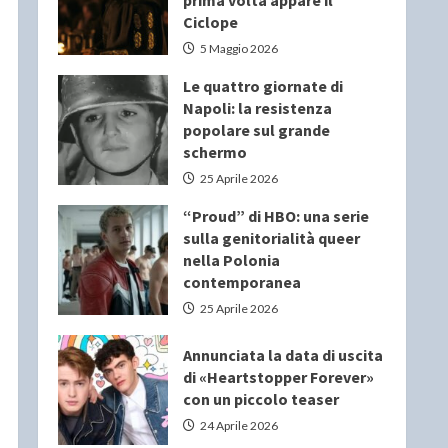
prima volta appare il
Ciclope
5 Maggio 2026
Le quattro giornate di
Napoli: la resistenza
popolare sul grande
schermo
25 Aprile 2026
“Proud” di HBO: una serie
sulla genitorialità queer
nella Polonia
contemporanea
25 Aprile 2026
Annunciata la data di uscita
di «Heartstopper Forever»
con un piccolo teaser
24 Aprile 2026