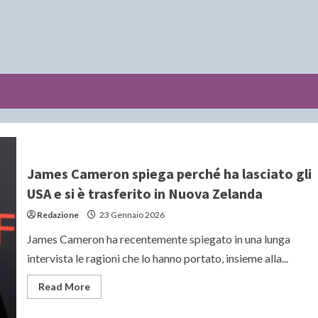
James Cameron spiega perché ha lasciato gli
USA e si è trasferito in Nuova Zelanda
Redazione
23 Gennaio 2026
James Cameron ha recentemente spiegato in una lunga
intervista le ragioni che lo hanno portato, insieme alla...
Read
Read More
more
about
James