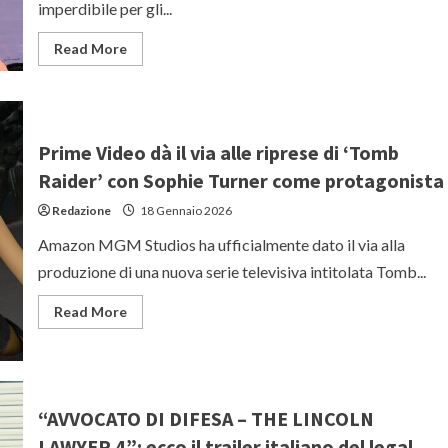
imperdibile per gli...
Read
Read More
more
about
“CONAN,
IL
RAGAZZO
DEL
FUTURO
Prime Video dà il via alle riprese di ‘Tomb
di
Hayao
Raider’ con Sophie Turner come protagonista
Miyazaki
arriva
Redazione
18 Gennaio 2026
finalmente
al
Amazon MGM Studios ha ufficialmente dato il via alla
cinema
montato
produzione di una nuova serie televisiva intitolata Tomb...
dagli
ultimi
episodi
Read
Read More
della
more
serie
about
Prime
Video
dà
il
via
“AVVOCATO DI DIFESA – THE LINCOLN
alle
riprese
LAWYER 4”: ecco il trailer italiano del legal