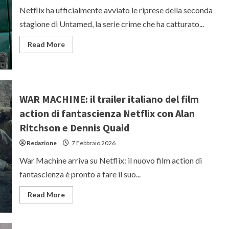
Netflix ha ufficialmente avviato le riprese della seconda
stagione di Untamed, la serie crime che ha catturato...
Read
Read More
more
about
UNTAMED:
iniziate
alle
Hawaii
le
WAR MACHINE: il trailer italiano del film
riprese
della
action di fantascienza Netflix con Alan
seconda
stagione
Ritchson e Dennis Quaid
con
Eric
Redazione
7 Febbraio 2026
Bana
War Machine arriva su Netflix: il nuovo film action di
fantascienza è pronto a fare il suo...
Read
Read More
more
about
WAR
MACHINE: