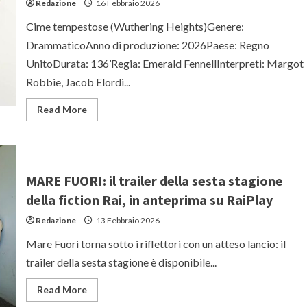
Redazione
16 Febbraio 2026
di
Game
Cime tempestose (Wuthering Heights)Genere:
of
Thrones
DrammaticoAnno di produzione: 2026Paese: Regno
UnitoDurata: 136’Regia: Emerald FennellInterpreti: Margot
Robbie, Jacob Elordi...
Read
Read More
more
about
Cime
tempestose
(Wuthering
Heights):
recensione
MARE FUORI: il trailer della sesta stagione
della
nuova
della fiction Rai, in anteprima su RaiPlay
trasposizione
di
Redazione
13 Febbraio 2026
Emerald
Fennell
Mare Fuori torna sotto i riflettori con un atteso lancio: il
con
Margot
trailer della sesta stagione è disponibile...
Robbie
e
Jacob
Read
Read More
Elordi
more