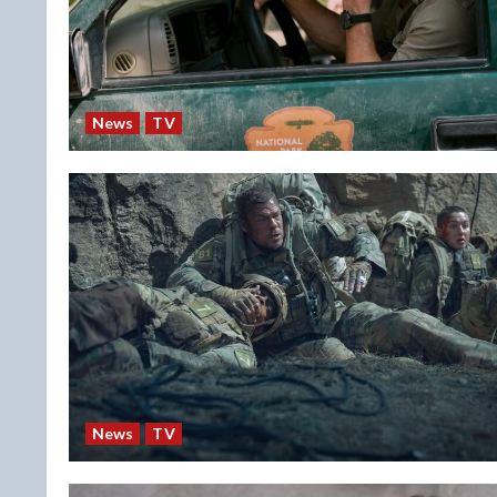
News
TV
News
TV