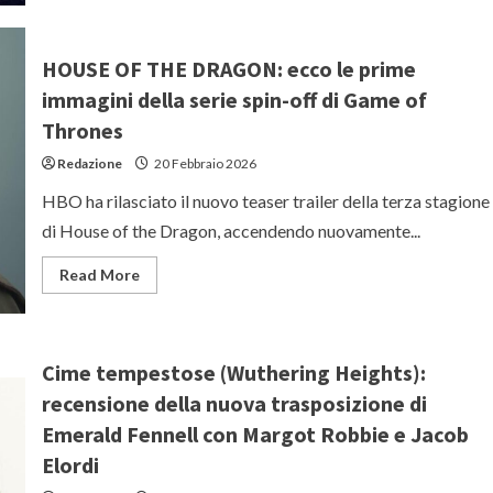
“Peaky
Blinders:
The
Immortal
HOUSE OF THE DRAGON: ecco le prime
Man”:
trailer
immagini della serie spin-off di Game of
italiano
del
Thrones
film
sequel
Redazione
20 Febbraio 2026
su
Netflix
con
HBO ha rilasciato il nuovo teaser trailer della terza stagione
Cillian
Murphy
di House of the Dragon, accendendo nuovamente...
Read
Read More
more
about
HOUSE
OF
THE
DRAGON:
Cime tempestose (Wuthering Heights):
ecco
le
recensione della nuova trasposizione di
prime
immagini
Emerald Fennell con Margot Robbie e Jacob
della
serie
Elordi
spin-
off