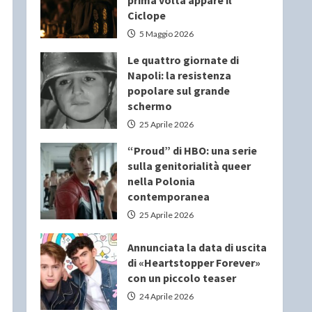
prima volta appare il
Ciclope
5 Maggio 2026
Le quattro giornate di
Napoli: la resistenza
popolare sul grande
schermo
25 Aprile 2026
“Proud” di HBO: una serie
sulla genitorialità queer
nella Polonia
contemporanea
25 Aprile 2026
Annunciata la data di uscita
di «Heartstopper Forever»
con un piccolo teaser
24 Aprile 2026