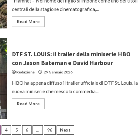
Hamnet – Nel nome del figlio si impone come uno dei titoli
Streep
e
centrali della stagione cinematografica,...
Anne
Hathaway
Read
Read More
more
about
HAMNET
–
NEL
NOME
DEL
DTF ST. LOUIS: il trailer della miniserie HBO
FIGLIO:
il
con Jason Bateman e David Harbour
film
di
Redazione
29 Gennaio 2026
Chloé
Zhao
HBO ha appena diffuso il trailer ufficiale di DTF St. Louis, la
con
Jessie
nuova miniserie che mescola commedia...
Buckley
e
Paul
Read
Read More
Mescal
more
candidato
about
agli
DTF
Oscar
ST.
con
LOUIS:
otto
il
4
5
6
…
96
Next
nomination
trailer
complessive
della