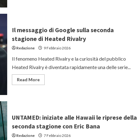
about
MARE
FUORI:
il
trailer
della
sesta
Il messaggio di Google sulla seconda
stagione
della
stagione di Heated Rivalry
fiction
Rai,
Redazione
9 Febbraio 2026
in
anteprima
su
Il fenomeno Heated Rivalry e la curiosità del pubblico
RaiPlay
Heated Rivalry è diventata rapidamente una delle serie...
Read
Read More
more
about
Il
messaggio
di
Google
sulla
seconda
UNTAMED: iniziate alle Hawaii le riprese della
stagione
di
seconda stagione con Eric Bana
Heated
Rivalry
Redazione
7 Febbraio 2026