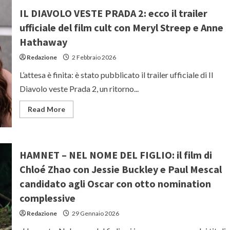
il
trailer
IL DIAVOLO VESTE PRADA 2: ecco il trailer
italiano
del
ufficiale del film cult con Meryl Streep e Anne
film
action
Hathaway
di
fantascienza
Redazione
2 Febbraio 2026
Netflix
con
Alan
L’attesa è finita: è stato pubblicato il trailer ufficiale di Il
Ritchson
e
Diavolo veste Prada 2, un ritorno...
Dennis
Quaid
Read
Read More
more
about
IL
DIAVOLO
VESTE
PRADA
HAMNET – NEL NOME DEL FIGLIO: il film di
2:
ecco
Chloé Zhao con Jessie Buckley e Paul Mescal
il
trailer
candidato agli Oscar con otto nomination
ufficiale
del
complessive
film
cult
Redazione
29 Gennaio 2026
con
Meryl