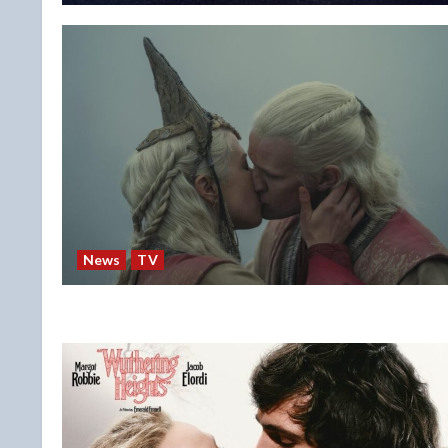
News
TV