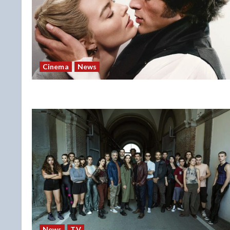
Cinema
News
News
TV