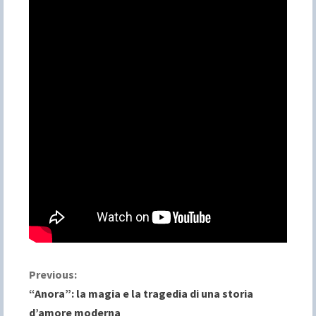
C
Previous:
“Anora”: la magia e la tragedia di una storia
o
d’amore moderna