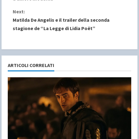
n
Next:
Matilda De Angelis e il trailer della seconda
t
stagione de “La Legge di Lidia Poët”
i
n
u
ARTICOLI CORRELATI
e
R
e
a
d