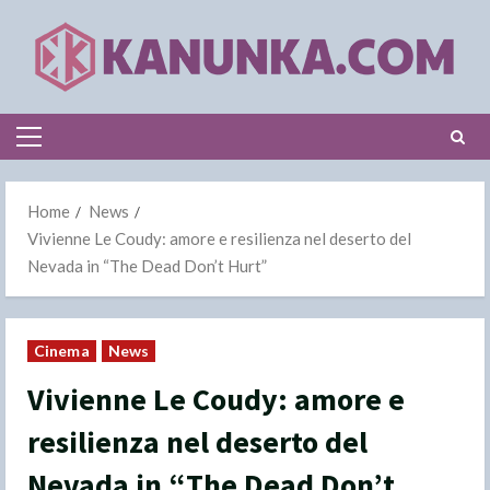
Skip
to
content
Primary
Menu
Home
News
Vivienne Le Coudy: amore e resilienza nel deserto del
Nevada in “The Dead Don’t Hurt”
Cinema
News
Vivienne Le Coudy: amore e
resilienza nel deserto del
Nevada in “The Dead Don’t