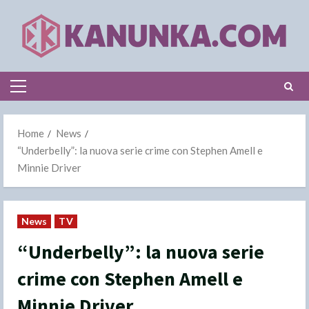
Skip
to
content
Primary
Menu
Home
News
“Underbelly”: la nuova serie crime con Stephen Amell e
Minnie Driver
News
TV
“Underbelly”: la nuova serie
crime con Stephen Amell e
Minnie Driver