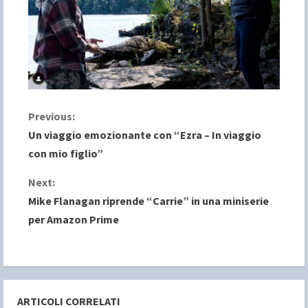
C
Previous:
Un viaggio emozionante con “Ezra – In viaggio
o
con mio figlio”
n
Next:
Mike Flanagan riprende “Carrie” in una miniserie
t
per Amazon Prime
i
n
u
ARTICOLI CORRELATI