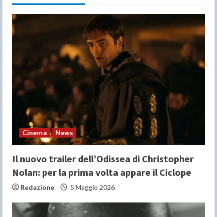
e
R
e
a
d
i
n
Cinema
News
g
Il nuovo trailer dell’Odissea di Christopher
Nolan: per la prima volta appare il Ciclope
Redazione
5 Maggio 2026