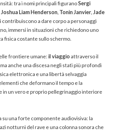
ensità: tra i nomi principali figurano
Sergi
,
Joshua Liam Henderson
,
Tonin Janvier
,
Jade
ri contribuiscono a dare corpo a personaggi
gno, immersi in situazioni che richiedono uno
 fisica costante sullo schermo.
delle frontiere umane:
il viaggio
attraverso il
ma anche una discesa negli stati più profondi
usica elettronica e una libertà selvaggia
elementi che deformano il tempo e la
 in un vero e proprio pellegrinaggio interiore
 su una forte componente audiovisiva: la
spazi notturni del rave e una colonna sonora che