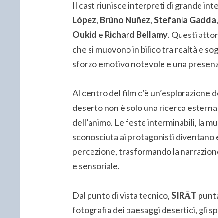
Il cast riunisce interpreti di grande int
López
,
Brúno Nuñez
,
Stefania Gadda
Oukid
e
Richard Bellamy
. Questi atto
che si muovono in bilico tra realtà e so
sforzo emotivo notevole e una presenza
Al centro del film c’è un’esplorazione 
deserto non è solo una ricerca esterna 
dell’animo. Le feste interminabili, la m
sconosciuta ai protagonisti diventano 
percezione, trasformando la narrazione
e sensoriale.
Dal punto di vista tecnico,
SIRĀT
punta
fotografia dei paesaggi desertici, gli 