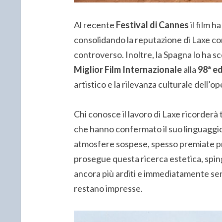
Al recente
Festival di Cannes
il film h
consolidando la reputazione di Laxe c
controverso. Inoltre, la Spagna lo ha s
Miglior Film Internazionale
alla
98ª ed
artistico e la rilevanza culturale dell’o
Chi conosce il lavoro di Laxe ricorderà 
che hanno confermato il suo linguaggio v
atmosfere sospese, spesso premiate p
prosegue questa ricerca estetica, spin
ancora più arditi e immediatamente senso
restano impresse.