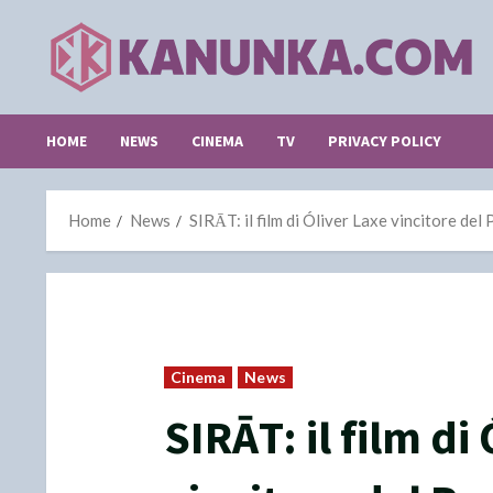
Skip
to
content
HOME
NEWS
CINEMA
TV
PRIVACY POLICY
Home
News
SIRĀT: il film di Óliver Laxe vincitore de
Cinema
News
SIRĀT: il film di