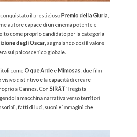
a conquistato il prestigioso
Premio della Giuria
,
ome autore capace di un cinema potente e
celto come proprio candidato per la categoria
izione degli Oscar
, segnalando così il valore
pera sul palcoscenico globale.
titoli come
O que Arde
e
Mimosas
: due film
isivo distintivo e la capacità di creare
roprio a Cannes. Con
SIRĀT
il regista
gendo la macchina narrativa verso territori
riali, fatti di luci, suoni e immagini che