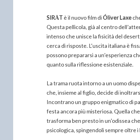
SIRĀT
è il nuovo film di
Óliver Laxe
che
Questa pellicola, già al centro dell’at
intenso che unisce la fisicità del desert
cerca di risposte. L’uscita italiana è fi
possono prepararsi a un’esperienza ch
quanto sulla riflessione esistenziale.
La trama ruota intorno a un uomo disper
che, insieme al figlio, decide di inoltra
Incontrano un gruppo enigmatico di par
festa ancora più misteriosa. Quella ch
trasforma ben presto in un’odissea che m
psicologica, spingendoli sempre oltre i l