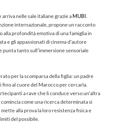
 arriva nelle sale italiane grazie a
MUBI
.
tenzione internazionale, propone un racconto
o alla profondità emotiva di una famiglia in
ssata e gli appassionati di cinema d’autore
e punta tanto sull’immersione sensoriale
ato per la scomparsa della figlia: un padre
rsi fino al cuore del Marocco per cercarla.
tecipanti a rave che li conduce verso un’altra
e comincia come una ricerca determinata si
ette alla prova la loro resistenza fisica e
imiti del possibile.