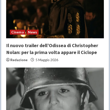
d
i
n
Cinema
News
g
Il nuovo trailer dell’Odissea di Christopher
Nolan: per la prima volta appare il Ciclope
Redazione
5 Maggio 2026