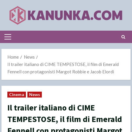
Skip
to
content
Primary
Menu
Home
News
Il trailer italiano di CIME TEMPESTOSE, il film di Emerald
Fennell con protagonisti Margot Robbie e Jacob Elordi
Cinema
News
Il trailer italiano di CIME
TEMPESTOSE, il film di Emerald
Fennell con protagonisti Margot