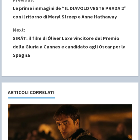
C
Le prime immagini de “IL DIAVOLO VESTE PRADA 2”
o
con il ritorno di Meryl Streep e Anne Hathaway
n
Next:
SIRĀT: il film di Óliver Laxe vincitore del Premio
t
della Giuria a Cannes e candidato agli Oscar per la
i
Spagna
n
u
e
ARTICOLI CORRELATI
R
e
a