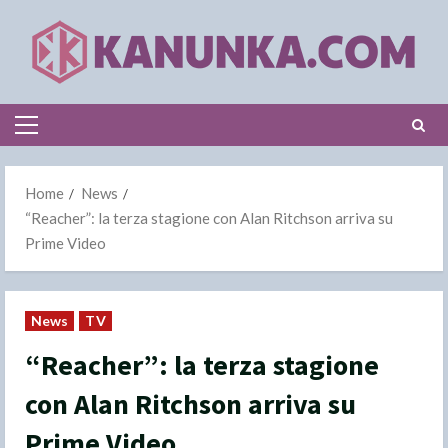
Skip
to
content
Primary
Menu
Home
News
“Reacher”: la terza stagione con Alan Ritchson arriva su
Prime Video
News
TV
“Reacher”: la terza stagione
con Alan Ritchson arriva su
Prime Video