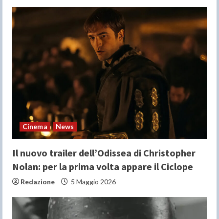
R
e
a
d
i
n
Cinema
News
g
Il nuovo trailer dell’Odissea di Christopher
Nolan: per la prima volta appare il Ciclope
Redazione
5 Maggio 2026