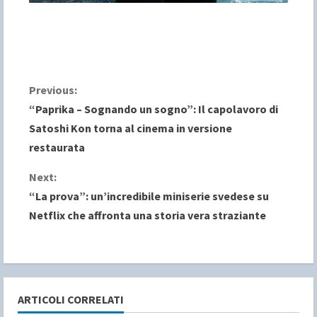
C
Previous:
“Paprika – Sognando un sogno”: Il capolavoro di
o
Satoshi Kon torna al cinema in versione
restaurata
n
Next:
t
“La prova”: un’incredibile miniserie svedese su
i
Netflix che affronta una storia vera straziante
n
u
e
ARTICOLI CORRELATI