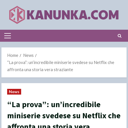
Skip
to
content
Primary
Menu
Home
News
“La prova”: un’incredibile miniserie svedese su Netflix che
affronta una storia vera straziante
News
“La prova”: un’incredibile
miniserie svedese su Netflix che
affronta una storia vera