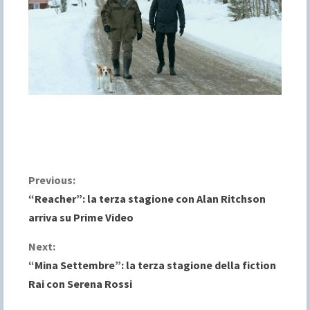
C
Previous:
“Reacher”: la terza stagione con Alan Ritchson
o
arriva su Prime Video
n
Next:
“Mina Settembre”: la terza stagione della fiction
t
Rai con Serena Rossi
i