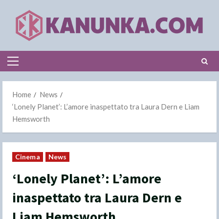
Skip
to
content
Primary
Menu
Home
News
‘Lonely Planet’: L’amore inaspettato tra Laura Dern e Liam
Hemsworth
Cinema
News
‘Lonely Planet’: L’amore
inaspettato tra Laura Dern e
Liam Hemsworth