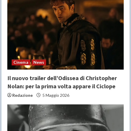
R
e
a
d
i
n
Cinema
News
g
Il nuovo trailer dell’Odissea di Christopher
Nolan: per la prima volta appare il Ciclope
Redazione
5 Maggio 2026