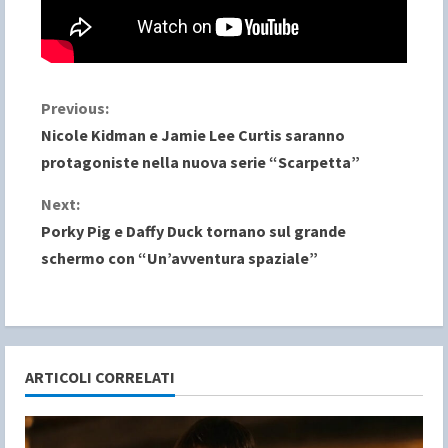
C
Previous:
Nicole Kidman e Jamie Lee Curtis saranno
o
protagoniste nella nuova serie “Scarpetta”
n
Next:
Porky Pig e Daffy Duck tornano sul grande
t
schermo con “Un’avventura spaziale”
i
n
u
ARTICOLI CORRELATI
e