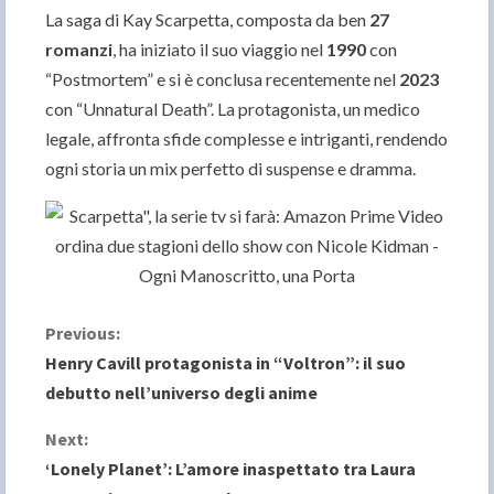
La saga di Kay Scarpetta, composta da ben
27
romanzi
, ha iniziato il suo viaggio nel
1990
con
“Postmortem” e si è conclusa recentemente nel
2023
con “Unnatural Death”. La protagonista, un medico
legale, affronta sfide complesse e intriganti, rendendo
ogni storia un mix perfetto di suspense e dramma.
C
Previous:
Henry Cavill protagonista in “Voltron”: il suo
o
debutto nell’universo degli anime
n
Next:
‘Lonely Planet’: L’amore inaspettato tra Laura
t