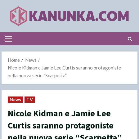
Skip
to
content
Primary
Menu
Home
News
Nicole Kidman e Jamie Lee Curtis saranno protagoniste
nella nuova serie “Scarpetta”
News
TV
Nicole Kidman e Jamie Lee
Curtis saranno protagoniste
nella nuova serie “Scarpetta”