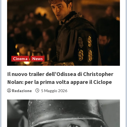
e
a
d
i
n
Cinema
News
g
Il nuovo trailer dell’Odissea di Christopher
Nolan: per la prima volta appare il Ciclope
Redazione
5 Maggio 2026