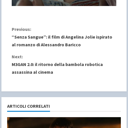
C
Previous:
“Senza Sangue”: il film di Angelina Jolie ispirato
o
al romanzo di Alessandro Baricco
n
Next:
M3GAN 2.0: il ritorno della bambola robotica
t
assassina al cinema
i
n
u
ARTICOLI CORRELATI
e
R