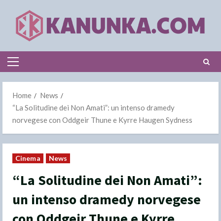
Skip
to
content
Primary
Menu
Home
News
“La Solitudine dei Non Amati”: un intenso dramedy
norvegese con Oddgeir Thune e Kyrre Haugen Sydness
Cinema
News
“La Solitudine dei Non Amati”:
un intenso dramedy norvegese
con Oddgeir Thune e Kyrre