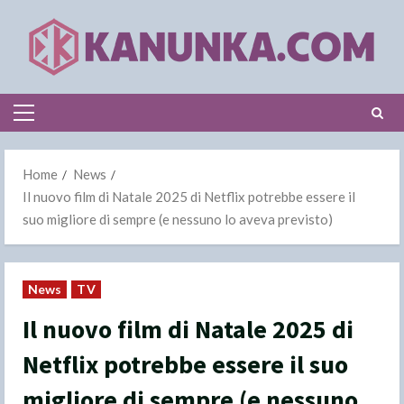
Skip
to
content
Primary
Menu
Home
News
Il nuovo film di Natale 2025 di Netflix potrebbe essere il
suo migliore di sempre (e nessuno lo aveva previsto)
News
TV
Il nuovo film di Natale 2025 di
Netflix potrebbe essere il suo
migliore di sempre (e nessuno