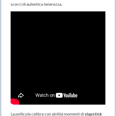
scorci di autentica tenerezza.
La pellicola calibra con abilità momenti di
slapstick