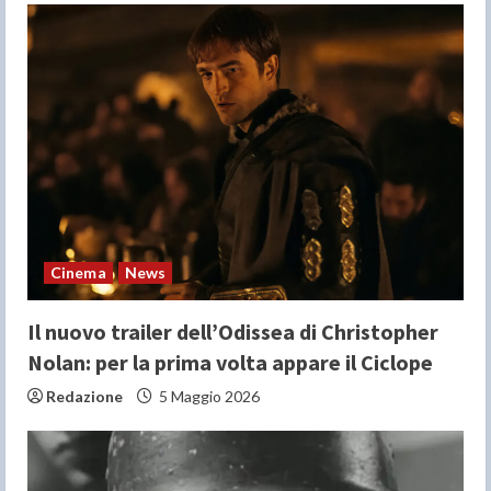
R
e
a
d
i
n
Cinema
News
g
Il nuovo trailer dell’Odissea di Christopher
Nolan: per la prima volta appare il Ciclope
Redazione
5 Maggio 2026