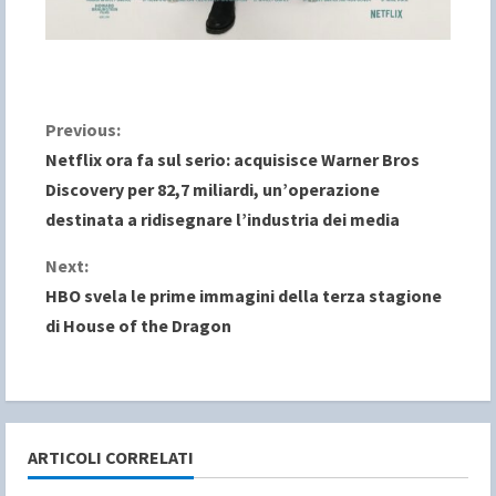
C
Previous:
Netflix ora fa sul serio: acquisisce Warner Bros
o
Discovery per 82,7 miliardi, un’operazione
destinata a ridisegnare l’industria dei media
n
Next:
t
HBO svela le prime immagini della terza stagione
i
di House of the Dragon
n
u
e
ARTICOLI CORRELATI