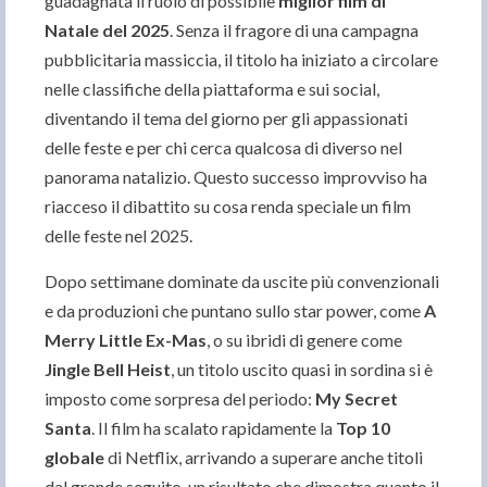
guadagnata il ruolo di possibile
miglior film di
Natale del 2025
. Senza il fragore di una campagna
pubblicitaria massiccia, il titolo ha iniziato a circolare
nelle classifiche della piattaforma e sui social,
diventando il tema del giorno per gli appassionati
delle feste e per chi cerca qualcosa di diverso nel
panorama natalizio. Questo successo improvviso ha
riacceso il dibattito su cosa renda speciale un film
delle feste nel 2025.
Dopo settimane dominate da uscite più convenzionali
e da produzioni che puntano sullo star power, come
A
Merry Little Ex-Mas
, o su ibridi di genere come
Jingle Bell Heist
, un titolo uscito quasi in sordina si è
imposto come sorpresa del periodo:
My Secret
Santa
. Il film ha scalato rapidamente la
Top 10
globale
di Netflix, arrivando a superare anche titoli
dal grande seguito, un risultato che dimostra quanto il