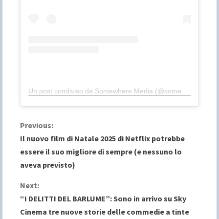
Un post condiviso da Somewhere Media (@somewhere.media)
C
Previous:
Il nuovo film di Natale 2025 di Netflix potrebbe
o
essere il suo migliore di sempre (e nessuno lo
aveva previsto)
n
Next:
t
“I DELITTI DEL BARLUME”: Sono in arrivo su Sky
i
Cinema tre nuove storie delle commedie a tinte