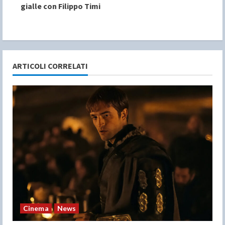
gialle con Filippo Timi
n
u
e
ARTICOLI CORRELATI
R
e
a
d
i
n
g
Cinema
News