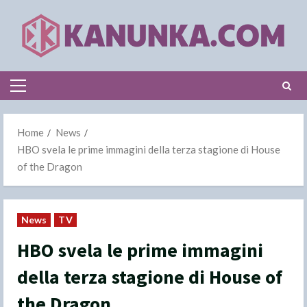
Skip
to
content
Primary
Menu
Home
News
HBO svela le prime immagini della terza stagione di House
of the Dragon
News
TV
HBO svela le prime immagini
della terza stagione di House of
the Dragon