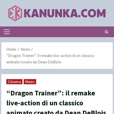
Skip
to
content
Primary
Menu
Home
News
“Dragon Trainer”: il remake live-action di un classico
animato creato da Dean DeBlois
Cinema
News
“Dragon Trainer”: il remake
live-action di un classico
animato creato da Dean DeBlois