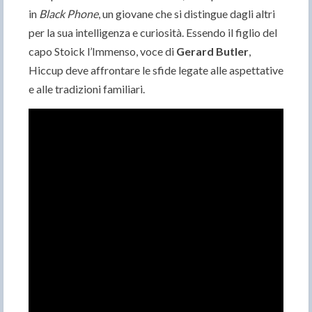
in
Black Phone
, un giovane che si distingue dagli altri
per la sua intelligenza e curiosità. Essendo il figlio del
capo Stoick l’Immenso, voce di
Gerard Butler
,
Hiccup deve affrontare le sfide legate alle aspettative
e alle tradizioni familiari.