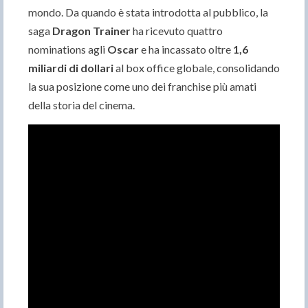
mondo. Da quando è stata introdotta al pubblico, la
saga
Dragon Trainer
ha ricevuto quattro
nominations agli
Oscar
e ha incassato oltre
1,6
miliardi di dollari
al box office globale, consolidando
la sua posizione come uno dei franchise più amati
della storia del cinema.