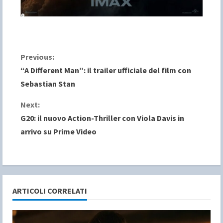
C
Previous:
“A Different Man”: il trailer ufficiale del film con
o
Sebastian Stan
n
Next:
G20: il nuovo Action-Thriller con Viola Davis in
t
arrivo su Prime Video
i
n
u
ARTICOLI CORRELATI
e