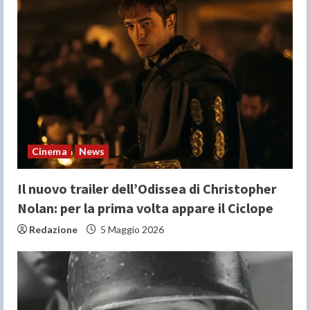
R
e
a
d
i
n
Cinema
News
g
Il nuovo trailer dell’Odissea di Christopher
Nolan: per la prima volta appare il Ciclope
Redazione
5 Maggio 2026