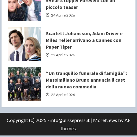
«Heartstopper Forever» con un
piccolo teaser
24 Aprile 2026
Scarlett Johansson, Adam Driver e
Miles Teller arrivano a Cannes con
Paper Tiger
22 Aprile 2026
“Un tranquillo funerale di famiglia”:
Massimiliano Bruno annuncia il cast
della nuova commedia
22 Aprile 2026
Copyright (c) 2025 - info@ulissepress.it
|
MoreNews
by AF
themes.