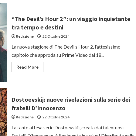
nuova
serie
crime
con
“The Devil’s Hour 2”: un viaggio inquietante
Stephen
Amell
tra tempo e destini
e
Minnie
Redazione
22 Ottobre 2024
Driver
La nuova stagione di The Devil’s Hour 2, l’attesissimo
capitolo che approda su Prime Video dal 18...
Read
Read More
more
about
“The
Devil’s
Hour
2”:
un
Dostoevskij: nuove rivelazioni sulla serie dei
viaggio
inquietante
fratelli D’Innocenzo
tra
tempo
Redazione
22 Ottobre 2024
e
destini
La tanto attesa serie Dostoevskij, creata dai talentuosi
Fratelli D’Innocenzo, è finalmente in arrivo! Distribuita nelle