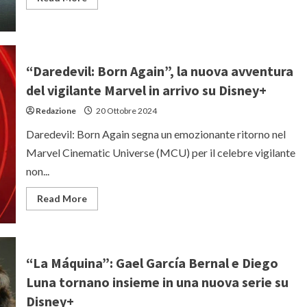
more
about
“Napad
–
La
rapina”:
recensione
“Daredevil: Born Again”, la nuova avventura
del
thriller
del vigilante Marvel in arrivo su Disney+
polacco
su
Redazione
20 Ottobre 2024
Netflix
Daredevil: Born Again segna un emozionante ritorno nel
Marvel Cinematic Universe (MCU) per il celebre vigilante
non...
Read
Read More
more
about
“Daredevil:
Born
Again”,
la
“La Máquina”: Gael García Bernal e Diego
nuova
avventura
Luna tornano insieme in una nuova serie su
del
vigilante
Disney+
Marvel