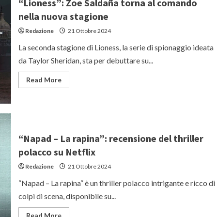
“Lioness”: Zoe Saldaña torna al comando
di
Oriana
nella nuova stagione
Fallaci
con
Redazione
21 Ottobre 2024
Miriam
Leone
La seconda stagione di Lioness, la serie di spionaggio ideata
da Taylor Sheridan, sta per debuttare su...
Read
Read More
more
about
“Lioness”:
Zoe
Saldaña
torna
al
comando
“Napad – La rapina”: recensione del thriller
nella
nuova
polacco su Netflix
stagione
Redazione
21 Ottobre 2024
“Napad – La rapina“ è un thriller polacco intrigante e ricco di
colpi di scena, disponibile su...
Read
Read More