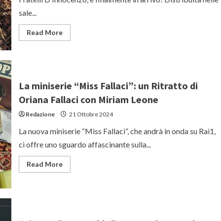
sale...
Read
Read More
more
about
Dostoevskij:
nuove
rivelazioni
sulla
serie
La miniserie “Miss Fallaci”: un Ritratto di
dei
fratelli
Oriana Fallaci con Miriam Leone
D’Innocenzo
Redazione
21 Ottobre 2024
La nuova miniserie “Miss Fallaci”, che andrà in onda su Rai1,
ci offre uno sguardo affascinante sulla...
Read
Read More
more
about
La
miniserie
“Miss
Fallaci”:
un
Ritratto