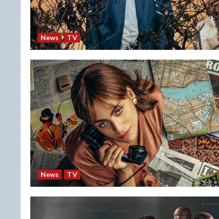
News
TV
News
TV