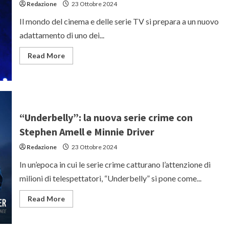
Redazione
23 Ottobre 2024
Il mondo del cinema e delle serie TV si prepara a un nuovo
adattamento di uno dei...
Read
Read More
more
about
Mike
Flanagan
riprende
“Carrie”
in
una
“Underbelly”: la nuova serie crime con
miniserie
per
Stephen Amell e Minnie Driver
Amazon
Prime
Redazione
23 Ottobre 2024
In un’epoca in cui le serie crime catturano l’attenzione di
milioni di telespettatori, “Underbelly” si pone come...
Read
Read More
more
about
“Underbelly”:
la