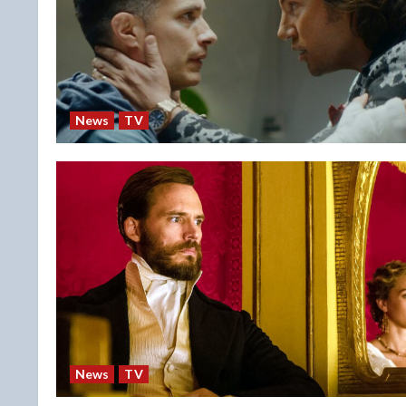
News
TV
News
TV