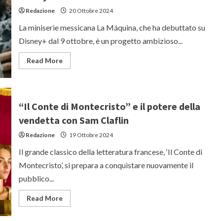
in
Redazione
20 Ottobre 2024
arrivo
su
Disney+
La miniserie messicana La Máquina, che ha debuttato su
Disney+ dal 9 ottobre, è un progetto ambizioso...
Read
Read More
more
about
“La
Máquina”:
Gael
García
“Il Conte di Montecristo” e il potere della
Bernal
e
vendetta con Sam Claflin
Diego
Luna
Redazione
19 Ottobre 2024
tornano
insieme
in
Il grande classico della letteratura francese, ‘Il Conte di
una
nuova
Montecristo’, si prepara a conquistare nuovamente il
serie
su
pubblico...
Disney+
Read
Read More
more
about
“Il