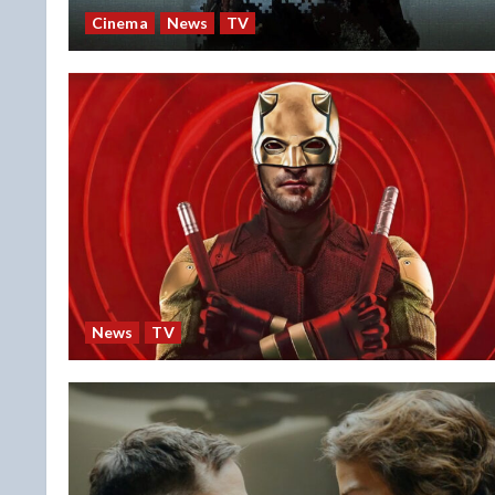
Cinema
News
TV
News
TV