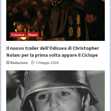
a
d
i
n
Cinema
News
g
Il nuovo trailer dell’Odissea di Christopher
Nolan: per la prima volta appare il Ciclope
Redazione
5 Maggio 2026