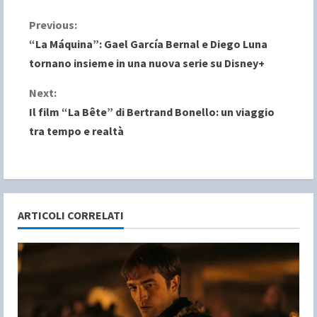
C
Previous:
“La Máquina”: Gael García Bernal e Diego Luna
o
tornano insieme in una nuova serie su Disney+
n
Next:
Il film “La Bête” di Bertrand Bonello: un viaggio
t
tra tempo e realtà
i
n
u
ARTICOLI CORRELATI
e
R
e