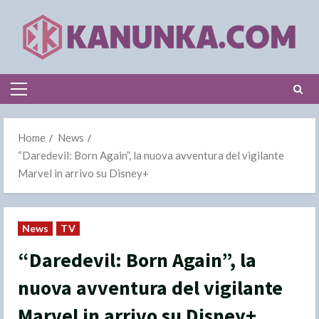
Skip
to
content
Primary
Menu
Home
News
“Daredevil: Born Again”, la nuova avventura del vigilante
Marvel in arrivo su Disney+
News
TV
“Daredevil: Born Again”, la
nuova avventura del vigilante
Marvel in arrivo su Disney+