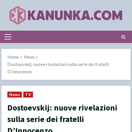
Skip
to
content
Primary
Menu
Home
News
Dostoevskij: nuove rivelazioni sulla serie dei fratelli
D’Innocenzo
News
TV
Dostoevskij: nuove rivelazioni
sulla serie dei fratelli
D’Innocenzo