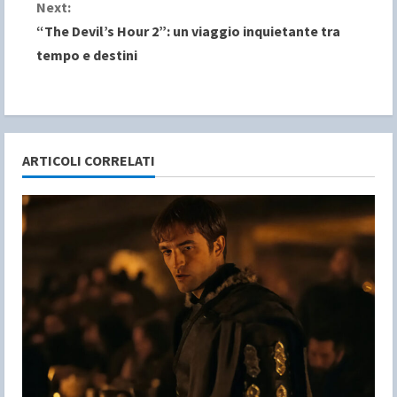
n
Next:
“The Devil’s Hour 2”: un viaggio inquietante tra
t
tempo e destini
i
n
u
ARTICOLI CORRELATI
e
R
e
a
d
i