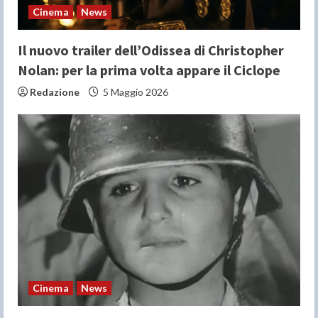
n
Cinema
News
g
Il nuovo trailer dell’Odissea di Christopher
Nolan: per la prima volta appare il Ciclope
Redazione
5 Maggio 2026
Cinema
News