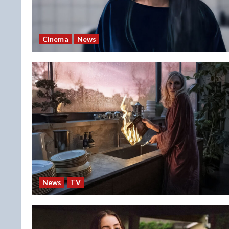
Cinema
News
News
TV