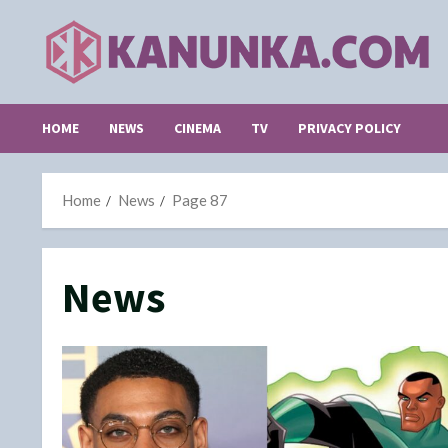
Skip
to
content
HOME
NEWS
CINEMA
TV
PRIVACY POLICY
Home
News
Page 87
News