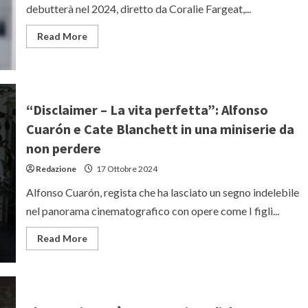
debutterà nel 2024, diretto da Coralie Fargeat,...
Read
Read More
more
about
“The
Substance”:
il
nuovo
horror
“Disclaimer – La vita perfetta”: Alfonso
disturbante
con
Cuarón e Cate Blanchett in una miniserie da
Demi
Moore
non perdere
Redazione
17 Ottobre 2024
Alfonso Cuarón, regista che ha lasciato un segno indelebile
nel panorama cinematografico con opere come I figli...
Read
Read More
more
about
“Disclaimer
–
La
vita
perfetta”: