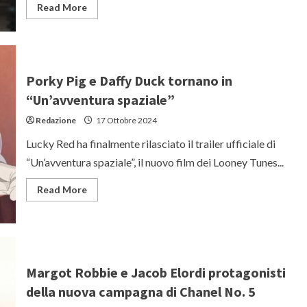
Read
Read More
more
about
“The
Electric
State”:
il
trailer
Porky Pig e Daffy Duck tornano in
del
nuovo
“Un’avventura spaziale”
(e
costosissimo)
Redazione
17 Ottobre 2024
film
dei
fratelli
Lucky Red ha finalmente rilasciato il trailer ufficiale di
Russo
con
“Un’avventura spaziale”, il nuovo film dei Looney Tunes...
Millie
Bobby
Brown
Read
Read More
more
about
Porky
Pig
e
Daffy
Duck
tornano
Margot Robbie e Jacob Elordi protagonisti
in
“Un’avventura
della nuova campagna di Chanel No. 5
spaziale”