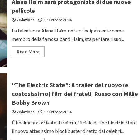
Alana Haim sarà protagonista di due nuove
Alfonso
Cuarón
pellicole
e
Cate
Redazione
17 Ottobre 2024
Blanchett
in
una
La talentuosa Alana Haim, nota principalmente come
miniserie
da
membro della famosa band Haim, sta per fare il suo...
non
perdere
Read
Read More
more
about
Alana
Haim
sarà
protagonista
di
“The Electric State”: il trailer del nuovo (e
due
nuove
costosissimo) film dei fratelli Russo con Millie
pellicole
Bobby Brown
Redazione
17 Ottobre 2024
È finalmente arrivato il trailer ufficiale di The Electric State,
il nuovo attesissimo blockbuster diretto dai celebri...