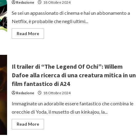
Redazione
18 Ottobre 2024
Se sei un appassionato di cinema e hai un abbonamento a
Netflix, è probabile che negli ultimi...
Read
Read More
more
about
Aaron
Pierre
sarà
John
Stewart
Il trailer di “The Legend Of Ochi”: Willem
nella
serie
Dafoe alla ricerca di una creatura mitica in un
HBO
“Lanterns”
film fantastico di A24
Redazione
18 Ottobre 2024
Immaginate un adorabile essere fantastico che combina le
orecchie di Yoda, il musetto di un kinkajou, la...
Read
Read More
more
about
Il