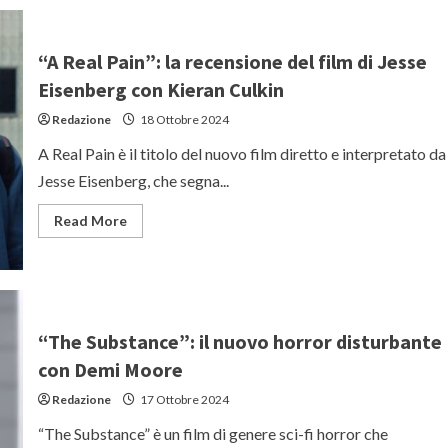
trailer
di
“The
Legend
“A Real Pain”: la recensione del film di Jesse
Of
Ochi”:
Eisenberg con Kieran Culkin
Willem
Dafoe
Redazione
18 Ottobre 2024
alla
ricerca
di
A Real Pain è il titolo del nuovo film diretto e interpretato da
una
creatura
Jesse Eisenberg, che segna...
mitica
in
un
Read
Read More
film
more
fantastico
about
di
“A
A24
Real
Pain”:
la
recensione
del
“The Substance”: il nuovo horror disturbante
film
di
con Demi Moore
Jesse
Eisenberg
Redazione
17 Ottobre 2024
con
Kieran
Culkin
“The Substance” è un film di genere sci-fi horror che