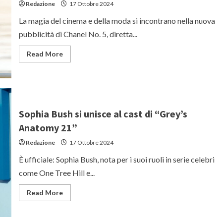
Redazione
17 Ottobre 2024
La magia del cinema e della moda si incontrano nella nuova
pubblicità di Chanel No. 5, diretta...
Read
Read More
more
about
Margot
Robbie
e
Jacob
Elordi
protagonisti
Sophia Bush si unisce al cast di “Grey’s
della
nuova
Anatomy 21”
campagna
di
Redazione
17 Ottobre 2024
Chanel
No.
5
È ufficiale: Sophia Bush, nota per i suoi ruoli in serie celebri
come One Tree Hill e...
Read
Read More
more
about
Sophia
Bush