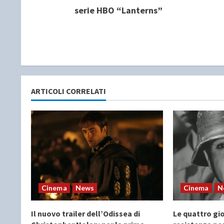
o
serie HBO “Lanterns”
n
t
i
n
ARTICOLI CORRELATI
u
e
R
e
a
Cinema
News
Cinema
N
d
Il nuovo trailer dell’Odissea di
Le quattro gio