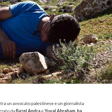
ra un avvocato palestinese e un giornalista
zzato da
Bazel Andra
e
Yuval Abraham
,
ha