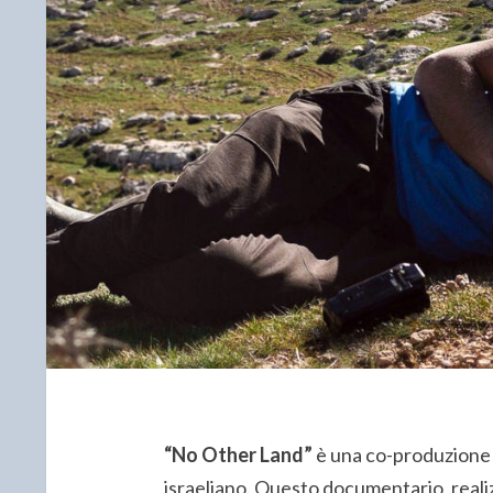
“No Other Land”
è una co-produzione t
israeliano. Questo documentario, reali