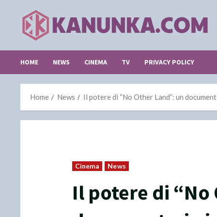
Skip
to
content
HOME
NEWS
CINEMA
TV
PRIVACY POLICY
Home
News
Il potere di “No Other Land”: un documenta
Cinema
News
Il potere di “No