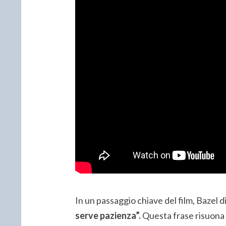
In un passaggio chiave del film, Bazel di
serve pazienza”.
Questa frase risuona 