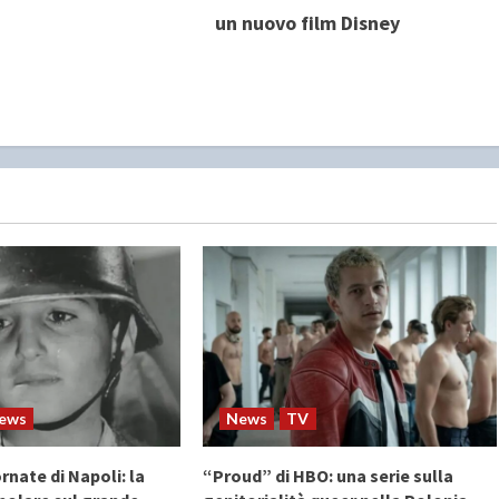
un nuovo film Disney
ews
News
TV
rnate di Napoli: la
“Proud” di HBO: una serie sulla