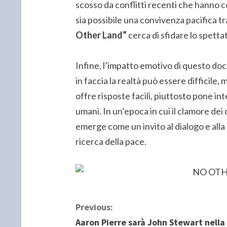
scosso da conflitti recenti che hanno c
sia possibile una convivenza pacifica tr
Other Land”
cerca di sfidare lo spetta
Infine, l’impatto emotivo di questo doc
in faccia la realtà può essere difficile
offre risposte facili, piuttosto pone inte
umani. In un’epoca in cui il clamore dei 
emerge come un invito al dialogo e alla
ricerca della pace.
C
Previous:
Aaron Pierre sarà John Stewart nella