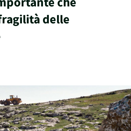
mportante che
fragilità delle
e