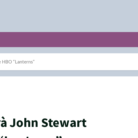
ie HBO “Lanterns”
rà John Stewart