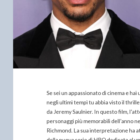
Se sei un appassionato di cinema e hai
negli ultimi tempi tu abbia visto il thril
da Jeremy Saulnier. In questo film, l’at
personaggi più memorabili dell’anno ne
Richmond. La sua interpretazione ha at
della nuova serie di HBO dedicata al u