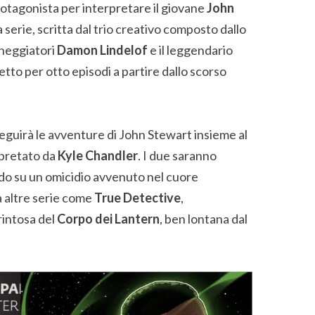
otagonista per interpretare il giovane
John
a serie, scritta dal trio creativo composto dallo
neggiatori
Damon Lindelof
e il leggendario
retto per otto episodi a partire dallo scorso
eguirà le avventure di John Stewart insieme al
rpretato da
Kyle Chandler
. I due saranno
ndo su un omicidio avvenuto nel cuore
 altre serie come
True Detective
,
intosa del
Corpo dei Lantern
, ben lontana dal