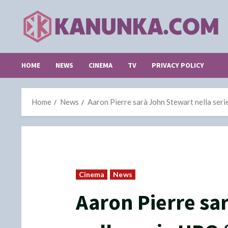
Skip
to
content
HOME
NEWS
CINEMA
TV
PRIVACY POLICY
Home
News
Aaron Pierre sarà John Stewart nella ser
Cinema
News
Aaron Pierre sa