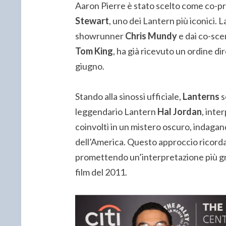
Aaron Pierre è stato scelto come co-pr
Stewart
, uno dei Lantern più iconici. L
showrunner
Chris Mundy
e dai co-sce
Tom King
, ha già ricevuto un ordine di
giugno.
Stando alla sinossi ufficiale,
Lanterns
s
leggendario Lantern
Hal Jordan
, inte
coinvolti in un mistero oscuro, indaga
dell’America. Questo approccio ricorda
promettendo un’interpretazione più gr
film del 2011.