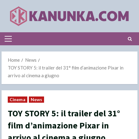
Skip
to
content
Primary
Menu
Home
News
TOY STORY 5: il trailer del 31° film d’animazione Pixar in
arrivo al cinema a giugno
Cinema
News
TOY STORY 5: il trailer del 31°
film d’animazione Pixar in
arrivo al cinema a giugno