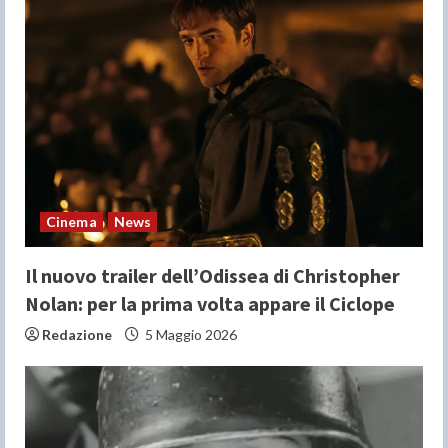
R
e
a
d
i
n
Cinema
News
g
Il nuovo trailer dell’Odissea di Christopher
Nolan: per la prima volta appare il Ciclope
Redazione
5 Maggio 2026