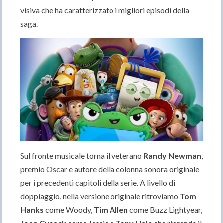
visiva che ha caratterizzato i migliori episodi della
saga.
Sul fronte musicale torna il veterano
Randy Newman
,
premio Oscar e autore della colonna sonora originale
per i precedenti capitoli della serie. A livello di
doppiaggio, nella versione originale ritroviamo
Tom
Hanks
come Woody,
Tim Allen
come Buzz Lightyear,
Joan Cusack
come Jessie e
Tony Hale
che riprende il