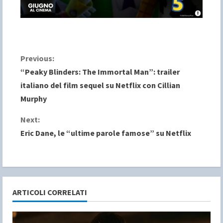
C
Previous:
“Peaky Blinders: The Immortal Man”: trailer
o
italiano del film sequel su Netflix con Cillian
Murphy
n
Next:
t
Eric Dane, le “ultime parole famose” su Netflix
i
n
u
ARTICOLI CORRELATI
e