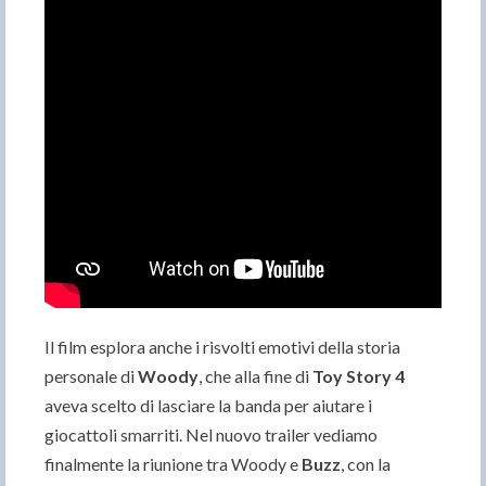
Il film esplora anche i risvolti emotivi della storia
personale di
Woody
, che alla fine di
Toy Story 4
aveva scelto di lasciare la banda per aiutare i
giocattoli smarriti. Nel nuovo trailer vediamo
finalmente la riunione tra Woody e
Buzz
, con la