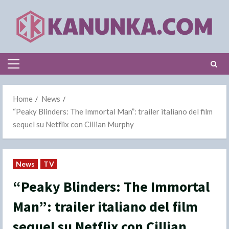
Skip
to
content
Primary
Menu
Home
News
“Peaky Blinders: The Immortal Man”: trailer italiano del film
sequel su Netflix con Cillian Murphy
News
TV
“Peaky Blinders: The Immortal
Man”: trailer italiano del film
sequel su Netflix con Cillian