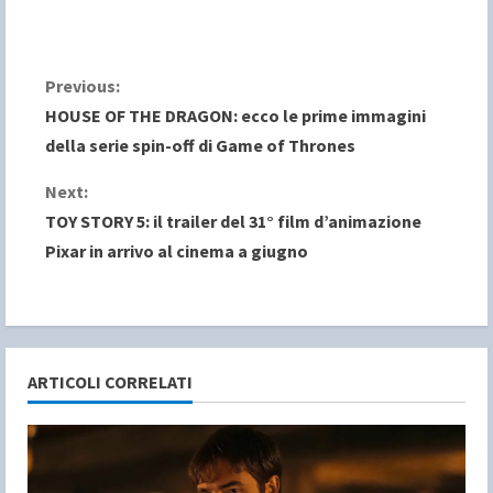
C
Previous:
HOUSE OF THE DRAGON: ecco le prime immagini
o
della serie spin-off di Game of Thrones
n
Next:
TOY STORY 5: il trailer del 31° film d’animazione
t
Pixar in arrivo al cinema a giugno
i
n
u
ARTICOLI CORRELATI
e
R