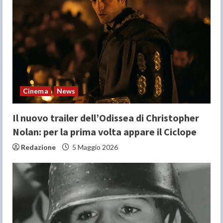
e
a
d
i
n
Cinema
News
g
Il nuovo trailer dell’Odissea di Christopher
Nolan: per la prima volta appare il Ciclope
Redazione
5 Maggio 2026