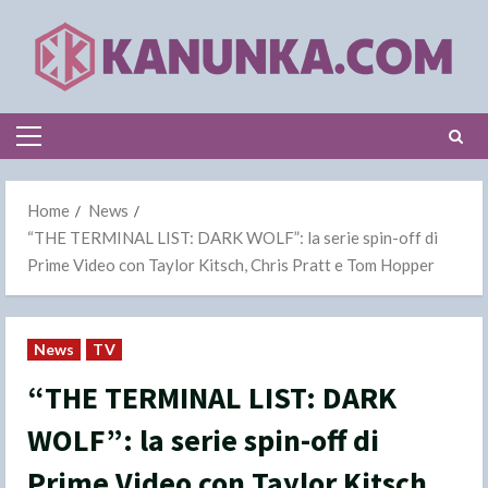
Skip
to
content
Primary
Menu
Home
News
“THE TERMINAL LIST: DARK WOLF”: la serie spin-off di
Prime Video con Taylor Kitsch, Chris Pratt e Tom Hopper
News
TV
“THE TERMINAL LIST: DARK
WOLF”: la serie spin-off di
Prime Video con Taylor Kitsch,