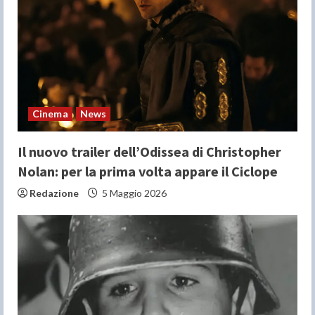
a
d
i
n
Cinema
News
g
Il nuovo trailer dell’Odissea di Christopher
Nolan: per la prima volta appare il Ciclope
Redazione
5 Maggio 2026