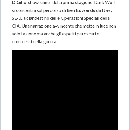
DiGilio
, showrunner della prima stagione, Dark Wolf
si concentra sul percorso di
Ben Edwards
da Navy
SEAL a clandestino delle Operazioni Speciali della
CIA. Una narrazione avvincente che mette in luce non
solo l’azione ma anche gli aspetti più oscuri e
complessi della guerra.