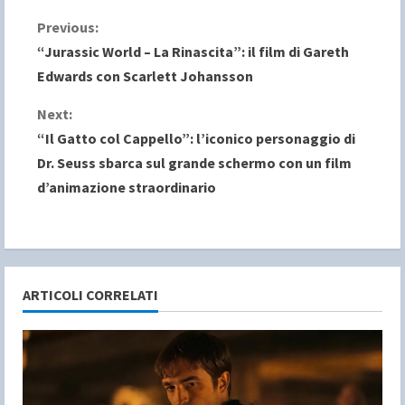
C
Previous:
“Jurassic World – La Rinascita”: il film di Gareth
o
Edwards con Scarlett Johansson
n
Next:
“Il Gatto col Cappello”: l’iconico personaggio di
t
Dr. Seuss sbarca sul grande schermo con un film
i
d’animazione straordinario
n
u
e
ARTICOLI CORRELATI
R
e