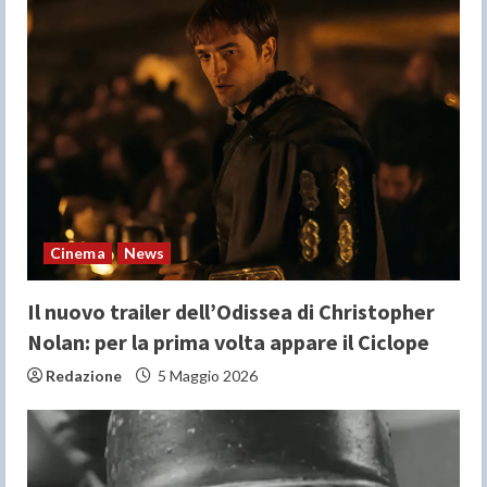
R
e
a
d
i
n
Cinema
News
g
Il nuovo trailer dell’Odissea di Christopher
Nolan: per la prima volta appare il Ciclope
Redazione
5 Maggio 2026