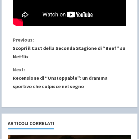
C
Previous:
Scopri il Cast della Seconda Stagione di “Beef” su
o
Netflix
n
Next:
Recensione di “Unstoppable”: un dramma
t
sportivo che colpisce nel segno
i
n
u
ARTICOLI CORRELATI
e