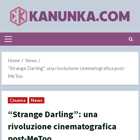
Skip
to
content
Primary
Menu
Home
News
“Strange Darling”: una rivoluzione cinematografica post-
MeToo
Cinema
News
“Strange Darling”: una
rivoluzione cinematografica
post-MeToo