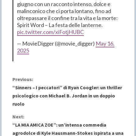
giugno con un racconto intenso, dolce e
malinconico che ci porta lontano, fino ad
oltrepassare il confine tra la vita e la morte:
Spirit Word – La festa delle lanterne.
pic.twitter.com/xiFotjHUBC
— MovieDigger (@movie_digger)
May 16,
2025
C
Previous:
“Sinners – I peccatori” di Ryan Coogler: un thriller
o
psicologico con Michael B. Jordan in un doppio
ruolo
n
Next:
t
“LA MIA AMICA ZOE”: un’intensa commedia
i
agrodolce di Kyle Hausmann-Stokes ispirata a una