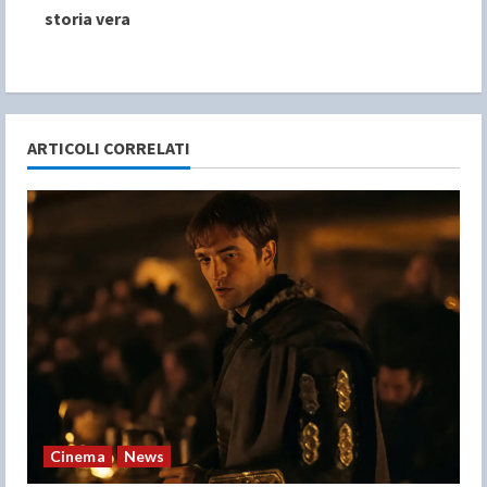
storia vera
n
u
e
ARTICOLI CORRELATI
R
e
a
d
i
n
g
Cinema
News