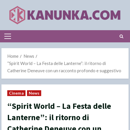
Skip
to
content
Primary
Menu
Home
News
“Spirit World – La Festa delle Lanterne”: il ritorno di
Catherine Deneuve con un racconto profondo e suggestivo
Cinema
News
“Spirit World – La Festa delle
Lanterne”: il ritorno di
Catherine Deneuve con un