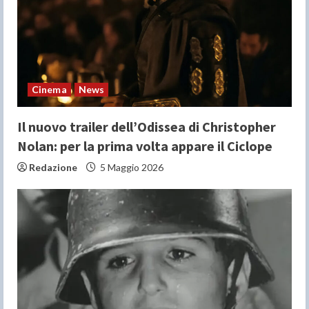
a
d
i
n
Cinema
News
g
Il nuovo trailer dell’Odissea di Christopher
Nolan: per la prima volta appare il Ciclope
Redazione
5 Maggio 2026