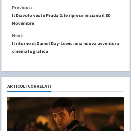
C
Previous:
Il Diavolo veste Prada 2: le riprese iniziano il 30
o
Novembre
n
Next:
Il ritorno di Daniel Day-Lewis: una nuova avventura
t
cinematografica
i
n
u
ARTICOLI CORRELATI
e
R
e