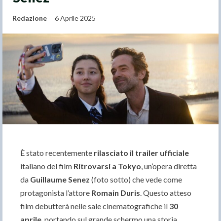
Redazione
6 Aprile 2025
È stato recentemente
rilasciato il trailer ufficiale
italiano del film
Ritrovarsi a Tokyo
, un’opera diretta
da
Guillaume Senez
(foto sotto) che vede come
protagonista l’attore
Romain Duris
. Questo atteso
film debutterà nelle sale cinematografiche il
30
aprile
, portando sul grande schermo una storia