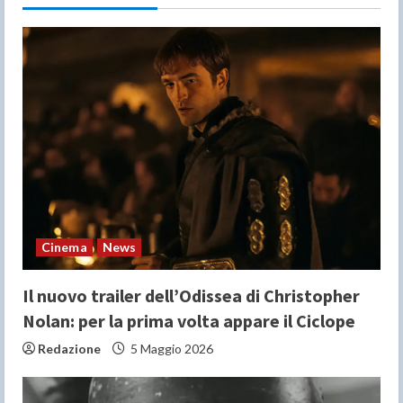
R
e
a
d
i
n
Cinema
News
g
Il nuovo trailer dell’Odissea di Christopher
Nolan: per la prima volta appare il Ciclope
Redazione
5 Maggio 2026