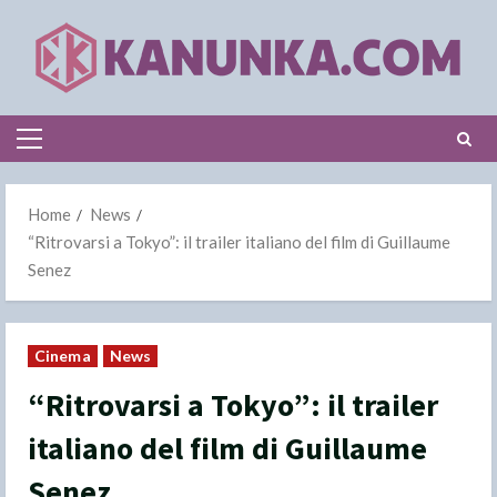
Skip
to
content
Primary
Menu
Home
News
“Ritrovarsi a Tokyo”: il trailer italiano del film di Guillaume
Senez
Cinema
News
“Ritrovarsi a Tokyo”: il trailer
italiano del film di Guillaume
Senez