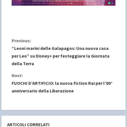
C
Previous:
“Leoni marini delle Galapagos: Una nuova casa
o
per Leo” su Disney+ per festeggiare la Giornata
della Terra
n
Next:
t
FUOCHI D’ARTIFICIO: la nuova fiction Rai per l’80°
i
anniversario della Liberazione
n
u
e
ARTICOLI CORRELATI