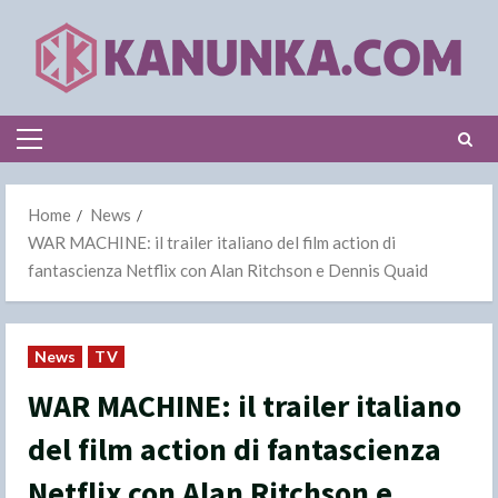
Skip
to
content
Primary
Menu
Home
News
WAR MACHINE: il trailer italiano del film action di
fantascienza Netflix con Alan Ritchson e Dennis Quaid
News
TV
WAR MACHINE: il trailer italiano
del film action di fantascienza
Netflix con Alan Ritchson e