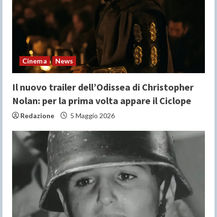
a
d
i
n
Cinema
News
g
Il nuovo trailer dell’Odissea di Christopher
Nolan: per la prima volta appare il Ciclope
Redazione
5 Maggio 2026