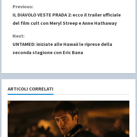
C
Previous:
IL DIAVOLO VESTE PRADA 2: ecco il trailer ufficiale
o
del film cult con Meryl Streep e Anne Hathaway
n
Next:
UNTAMED: iniziate alle Hawaii le riprese della
t
seconda stagione con Eric Bana
i
n
u
ARTICOLI CORRELATI
e
R
e