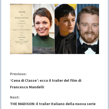
C
Previous:
‘Cena di Classe’: ecco il trailer del film di
o
Francesco Mandelli
n
Next:
THE MADISON: il trailer italiano della nuova serie
t