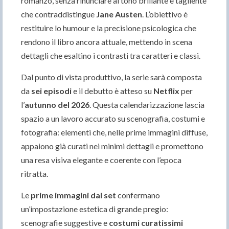
romanzo, senza rinunciare al tono brillante e tagliente
che contraddistingue
Jane Austen
. L’obiettivo è
restituire lo humour e la precisione psicologica che
rendono il libro ancora attuale, mettendo in scena
dettagli che esaltino i contrasti tra caratteri e classi.
Dal punto di vista produttivo, la serie sarà composta
da
sei episodi
e il debutto è atteso su
Netflix
per
l’
autunno del 2026
. Questa calendarizzazione lascia
spazio a un lavoro accurato su scenografia, costumi e
fotografia: elementi che, nelle prime immagini diffuse,
appaiono già curati nei minimi dettagli e promettono
una resa visiva elegante e coerente con l’epoca
ritratta.
Le
prime immagini dal set
confermano
un’impostazione estetica di grande pregio:
scenografie suggestive e
costumi curatissimi