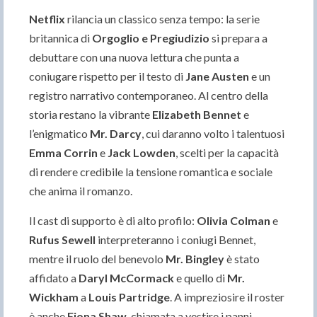
Netflix
rilancia un classico senza tempo: la serie
britannica di
Orgoglio e Pregiudizio
si prepara a
debuttare con una nuova lettura che punta a
coniugare rispetto per il testo di
Jane Austen
e un
registro narrativo contemporaneo. Al centro della
storia restano la vibrante
Elizabeth Bennet
e
l’enigmatico
Mr. Darcy
, cui daranno volto i talentuosi
Emma Corrin
e
Jack Lowden
, scelti per la capacità
di rendere credibile la tensione romantica e sociale
che anima il romanzo.
Il cast di supporto è di alto profilo:
Olivia Colman
e
Rufus Sewell
interpreteranno i coniugi Bennet,
mentre il ruolo del benevolo
Mr. Bingley
è stato
affidato a
Daryl McCormack
e quello di
Mr.
Wickham
a
Louis Partridge
. A impreziosire il roster
è anche
Fiona Shaw
, chiamata a vestire i panni