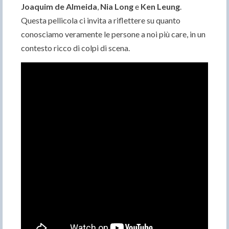
Joaquim de Almeida
,
Nia Long
e
Ken Leung
.
Questa pellicola ci invita a riflettere su quanto
conosciamo veramente le persone a noi più care, in un
contesto ricco di colpi di scena.