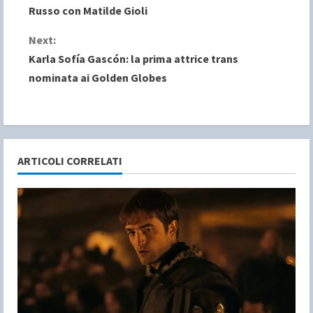
o
Russo con Matilde Gioli
n
Next:
Karla Sofía Gascón: la prima attrice trans
t
nominata ai Golden Globes
i
n
u
ARTICOLI CORRELATI
e
R
e
a
d