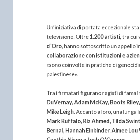
Un’iniziativa di portata eccezionale st
televisione. Oltre
1.200 artisti
, tra cui
d’Oro
, hanno sottoscritto un appello
collaborazione con istituzioni e azien
«sono coinvolte in pratiche di genocidi
palestinese».
Tra i firmatari figurano registi di fam
DuVernay, Adam McKay, Boots Riley
Mike Leigh
. Accanto a loro, una lunga li
Mark Ruffalo, Riz Ahmed, Tilda Swint
Bernal, Hannah Einbinder, Aimee Lou
Cynthia Nixon
e
Josh O’Connor
.