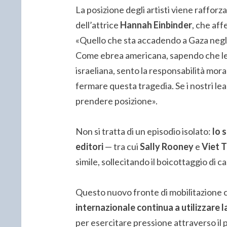
La posizione degli artisti viene raffor
dell’attrice
Hannah Einbinder
, che aff
«Quello che sta accadendo a Gaza negli 
Come ebrea americana, sapendo che le 
israeliana, sento la responsabilità mora
fermare questa tragedia. Se i nostri lead
prendere posizione».
Non si tratta di un episodio isolato:
lo 
editori
— tra cui
Sally Rooney
e
Viet 
simile, sollecitando il boicottaggio di c
Questo nuovo fronte di mobilitazione
internazionale continua a utilizzare l
per esercitare pressione attraverso il 