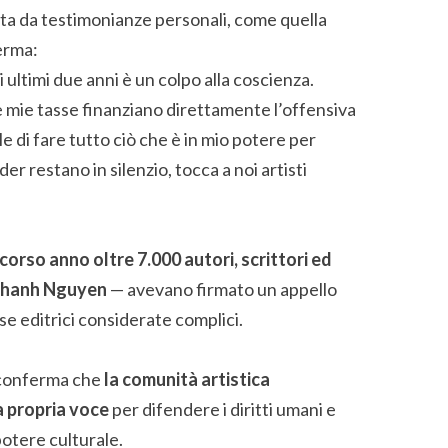
zata da testimonianze personali, come quella
erma:
ultimi due anni è un colpo alla coscienza.
mie tasse finanziano direttamente l’offensiva
le di fare tutto ciò che è in mio potere per
er restano in silenzio, tocca a noi artisti
scorso anno oltre 7.000 autori, scrittori ed
Thanh Nguyen
— avevano firmato un appello
ase editrici considerate complici.
 conferma che
la comunità artistica
a propria voce
per difendere i diritti umani e
potere culturale.