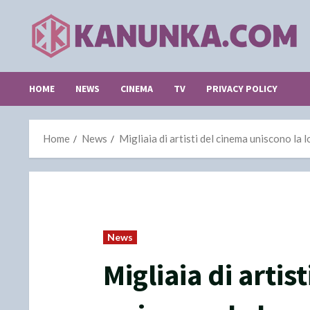
Skip
to
content
HOME
NEWS
CINEMA
TV
PRIVACY POLICY
Home
News
Migliaia di artisti del cinema uniscono la 
News
Migliaia di artis