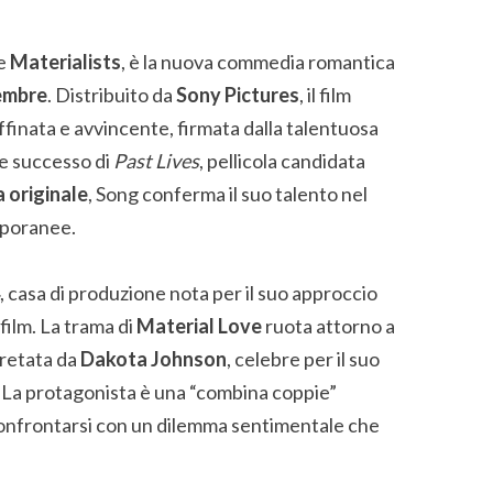
me
Materialists
, è la nuova commedia romantica
embre
. Distribuito da
Sony Pictures
, il film
finata e avvincente, firmata dalla talentuosa
e successo di
Past Lives
, pellicola candidata
 originale
, Song conferma il suo talento nel
mporanee.
, casa di produzione nota per il suo approccio
 film. La trama di
Material Love
ruota attorno a
retata da
Dakota Johnson
, celebre per il suo
. La protagonista è una “combina coppie”
confrontarsi con un dilemma sentimentale che