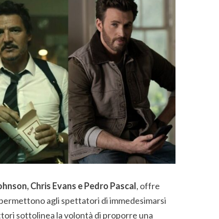
hnson, Chris Evans e Pedro Pascal
, offre
e permettono agli spettatori di immedesimarsi
ttori sottolinea la volontà di proporre una