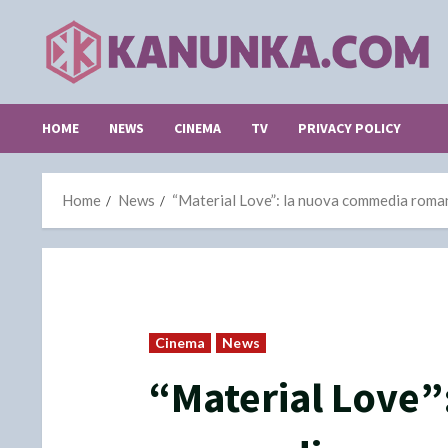
Skip
to
content
HOME
NEWS
CINEMA
TV
PRIVACY POLICY
Home
News
“Material Love”: la nuova commedia roman
Cinema
News
“Material Love”