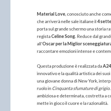
Material Love
, conosciuto anche co
che arriverà nelle sale italiane il
4 sett
porta sul grande schermo una storia raf
regista
Celine Song
. Reduce dal grand
all’
Oscar per la Miglior sceneggiatura
raccontare emozioni intense e conte
Questa produzione è realizzata da
A24
innovativo e la qualità artistica dei suoi
una giovane donna di New York, interp
ruolo in
Cinquanta sfumature di grigio
ambiziosa e determinata, costretta a 
mette in gioco il cuore e la razionalità.