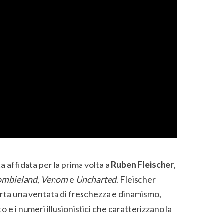
a affidata per la prima volta a
Ruben Fleischer
,
ombieland
,
Venom
e
Uncharted
. Fleischer
rta una ventata di freschezza e dinamismo,
e i numeri illusionistici che caratterizzano la