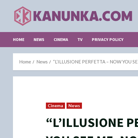
Skip
to
content
HOME
NEWS
CINEMA
TV
PRIVACY POLICY
Home
News
“L’ILLUSIONE PERFETTA – NOW YOU SEE ME:
Cinema
News
“L’ILLUSIONE P