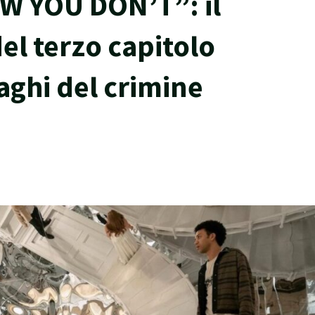
W YOU DON’T”: il
del terzo capitolo
aghi del crimine