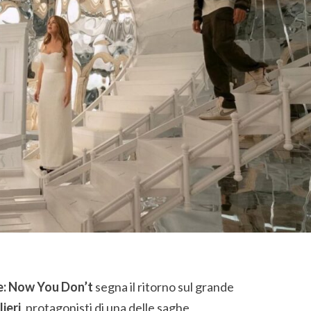
Me: Now You Don’t
segna il ritorno sul grande
ieri
, protagonisti di una delle saghe