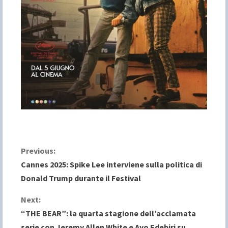
C
Previous:
Cannes 2025: Spike Lee interviene sulla politica di
o
Donald Trump durante il Festival
n
Next:
“THE BEAR”: la quarta stagione dell’acclamata
t
serie con Jeremy Allen White e Ayo Edebiri su