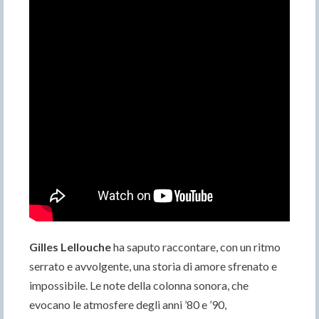
Gilles Lellouche
ha saputo raccontare, con un ritmo
serrato e avvolgente, una storia di amore sfrenato e
impossibile. Le note della colonna sonora, che
evocano le atmosfere degli anni ’80 e ’90,