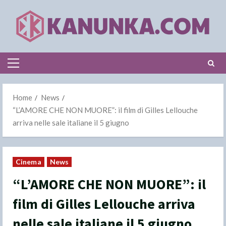
Skip
to
content
Primary
Menu
Home
News
“L’AMORE CHE NON MUORE”: il film di Gilles Lellouche
arriva nelle sale italiane il 5 giugno
Cinema
News
“L’AMORE CHE NON MUORE”: il
film di Gilles Lellouche arriva
nelle sale italiane il 5 giugno