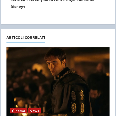
i
Disney+
n
u
e
ARTICOLI CORRELATI
R
e
a
d
i
n
Cinema
News
g