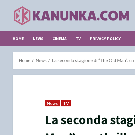
Skip
to
content
HOME
NEWS
CINEMA
TV
PRIVACY POLICY
Home
News
La seconda stagione di “The Old Man”: un t
News
TV
La seconda stag