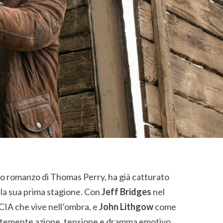
imo romanzo di Thomas Perry, ha già catturato
ella sua prima stagione. Con
Jeff Bridges
nel
CIA che vive nell’ombra, e
John Lithgow
come
ntemente azione, tensione e dramma emotivo.