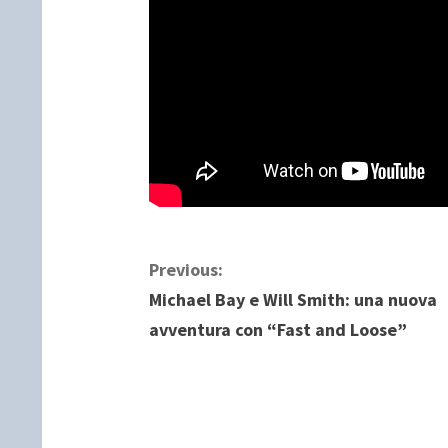
C
Previous:
Michael Bay e Will Smith: una nuova
o
avventura con “Fast and Loose”
n
t
i