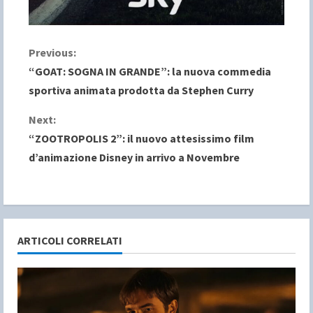
C
Previous:
“GOAT: SOGNA IN GRANDE”: la nuova commedia
o
sportiva animata prodotta da Stephen Curry
n
Next:
“ZOOTROPOLIS 2”: il nuovo attesissimo film
t
d’animazione Disney in arrivo a Novembre
i
n
u
ARTICOLI CORRELATI
e
R