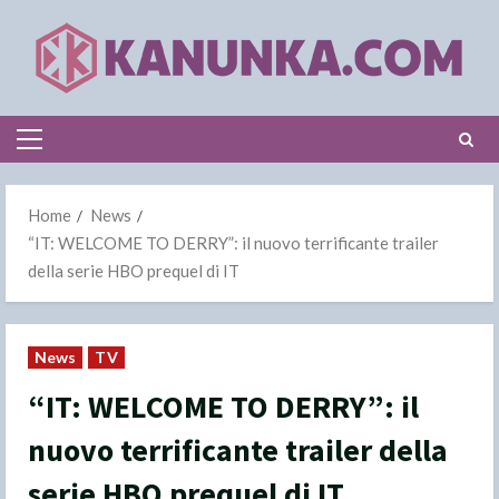
Skip
to
content
Primary
Menu
Home
News
“IT: WELCOME TO DERRY”: il nuovo terrificante trailer
della serie HBO prequel di IT
News
TV
“IT: WELCOME TO DERRY”: il
nuovo terrificante trailer della
serie HBO prequel di IT