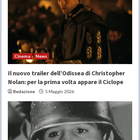
e
a
d
i
n
Cinema
News
g
Il nuovo trailer dell’Odissea di Christopher
Nolan: per la prima volta appare il Ciclope
Redazione
5 Maggio 2026