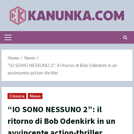
Skip
to
content
Primary
Menu
Home
News
“IO SONO NESSUNO 2”: il ritorno di Bob Odenkirk in un
avvincente action-thriller
Cinema
News
“IO SONO NESSUNO 2”: il
ritorno di Bob Odenkirk in un
avvincente action-thriller