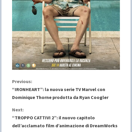
C
Previous:
“IRONHEART”: la nuova serie TV Marvel con
o
Dominique Thorne prodotta da Ryan Coogler
n
Next:
“TROPPO CATTIVI 2”: il nuovo capitolo
t
dell’acclamato film d’animazione di DreamWorks