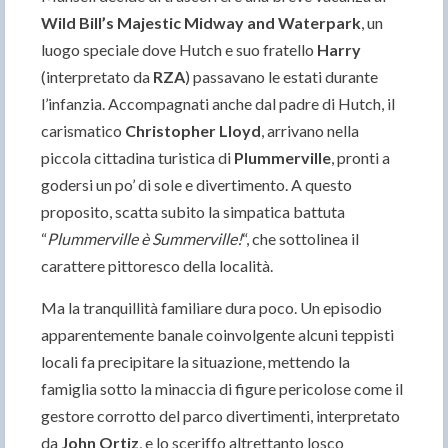
Wild Bill’s Majestic Midway and Waterpark
, un
luogo speciale dove Hutch e suo fratello
Harry
(interpretato da
RZA
) passavano le estati durante
l’infanzia. Accompagnati anche dal padre di Hutch, il
carismatico
Christopher Lloyd
, arrivano nella
piccola cittadina turistica di
Plummerville
, pronti a
godersi un po’ di sole e divertimento. A questo
proposito, scatta subito la simpatica battuta
“
Plummerville è Summerville!
“, che sottolinea il
carattere pittoresco della località.
Ma la tranquillità familiare dura poco. Un episodio
apparentemente banale coinvolgente alcuni teppisti
locali fa precipitare la situazione, mettendo la
famiglia sotto la minaccia di figure pericolose come il
gestore corrotto del parco divertimenti, interpretato
da
John Ortiz
, e lo sceriffo altrettanto losco