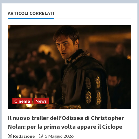
u
ARTICOLI CORRELATI
e
R
e
a
d
i
n
Cinema
News
g
Il nuovo trailer dell’Odissea di Christopher
Nolan: per la prima volta appare il Ciclope
Redazione
5 Maggio 2026