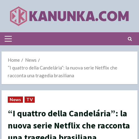
Skip
to
content
Primary
Menu
Home
News
“I quattro della Candelária”: la nuova serie Netflix che
racconta una tragedia brasiliana
News
TV
“I quattro della Candelária”: la
nuova serie Netflix che racconta
una tragedia brasiliana