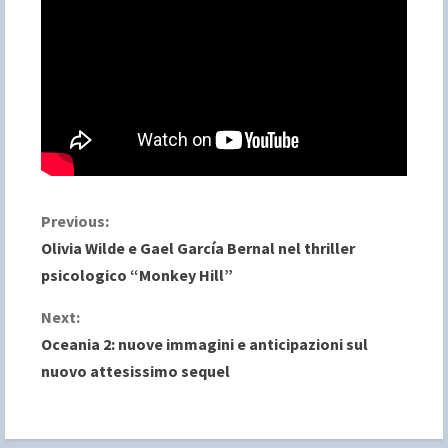
C
Previous:
Olivia Wilde e Gael García Bernal nel thriller
o
psicologico “Monkey Hill”
n
Next:
Oceania 2: nuove immagini e anticipazioni sul
t
nuovo attesissimo sequel
i
n