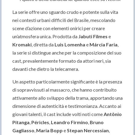
La serie offre uno sguardo crudo e potente sulla vita
nei contesti urbani difficili del Brasile, mescolando
scene d’azione con elementi onirici per creare
un’atmosfera unica. Prodotta da
Jabuti Filmes
e
Kromaki
, diretta da
Luis Lomenha
e
Márcia Faria
,
la serie si distingue anche per la composizione del suo
cast, prevalentemente formato da attori neri, sia
davanti che dietro la telecamera.
Un aspetto particolarmente significante è la presenza
di sopravvissuti al massacro, che hanno contribuito
attivamente allo sviluppo della trama, apportando una
dimensione di autenticità e testimonianza. Accanto ai
giovani talenti, il cast include volti noti come
Antônio
Pitanga
,
Péricles
,
Leandro Firmino
,
Bruno
Gagliasso
,
Maria Bopp
e
Stepan Nercessian
,