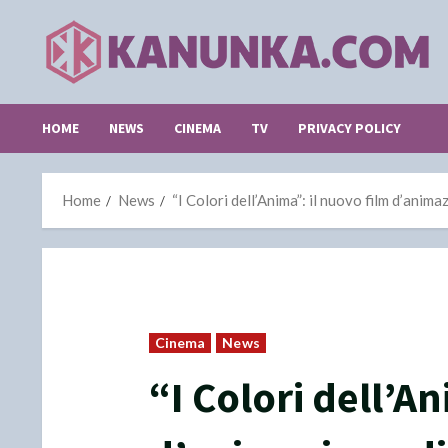
Skip
to
content
HOME
NEWS
CINEMA
TV
PRIVACY POLICY
Home
News
“I Colori dell’Anima”: il nuovo film d’ani
Cinema
News
“I Colori dell’A