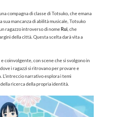
 una compagna di classe di Totsuko, che emana
la sua mancanza di abilità musicale, Totsuko
 un ragazzo introverso di nome
Rui
, che
margini della città. Questa scelta darà vita a
 e coinvolgente, con scene che si svolgono in
dove i ragazzi si ritrovano per provare e
. L’intreccio narrativo esplora i temi
 della ricerca della propria identità.