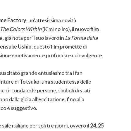
me Factory
, un’attesissima novità
The Colors Within
(Kimi no Iro), il nuovo film
a
, già nota per il suo lavoro in
La Forma della
ensuke Ushio
, questo film promette di
ensione emotivamente profonda e coinvolgente.
suscitato grande entusiasmo tra i fan
enture di
Totsuko
, una studentessa delle
e circondano le persone, simboli di stati
o dalla gioia all’eccitazione, fino alla
cco e suggestivo.
 sale italiane per soli tre giorni, ovvero il
24, 25