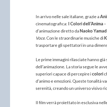
In arrivo nelle sale italiane, grazie a
Ani
cinematografica:
I Colori dell’Anima
–
d’animazione diretto da
Naoko Yamad
Voce
. Con le straordinarie musiche di
K
trasportare gli spettatori in una dim
Le prime immagini rilasciate hanno già 
dell’animazione. La storia segue le avv
superiori capace di percepire i
colori
ch
d’animo e emozioni. Queste tonalità vann
serenità, creando un universo visivo ri
Il film verrà proiettato in esclusiva nelle