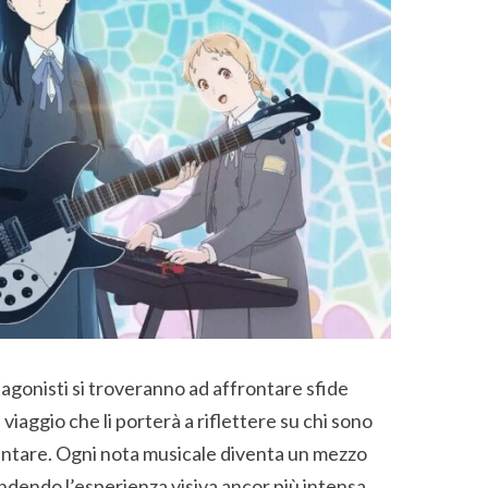
tagonisti si troveranno ad affrontare sfide
n viaggio che li porterà a riflettere su chi sono
entare. Ogni nota musicale diventa un mezzo
dendo l’esperienza visiva ancor più intensa.