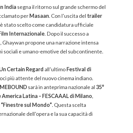
n India
segna il ritorno sul grande schermo del
acclamato per
Masaan
. Con l’uscita del
trailer
 è stato scelto come candidatura ufficiale
Film Internazionale
. Dopo il successo a
ica, Ghaywan propone una narrazione intensa
oni sociali e umano-emotive del subcontinente.
Un Certain Regard
all’ultimo
Festival di
 voci più attente del nuovo cinema indiano.
MEBOUND
sarà in anteprima nazionale al
35°
 e America Latina – FESCAAAL di Milano
,
“Finestre sul Mondo”
. Questa scelta
ernazionale dell’opera e la sua capacità di