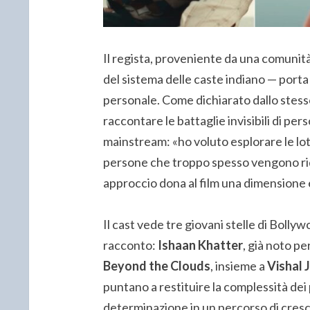
Il regista, proveniente da una comunit
del sistema delle caste indiano — porta
personale. Come dichiarato dallo stesso
raccontare le battaglie invisibili di pe
mainstream: «ho voluto esplorare le lotte
persone che troppo spesso vengono rid
approccio dona al film una dimensione e
Il cast vede tre giovani stelle di Bolly
racconto:
Ishaan Khatter
, già noto pe
Beyond the Clouds
, insieme a
Vishal 
puntano a restituire la complessità dei 
determinazione in un percorso di cresci