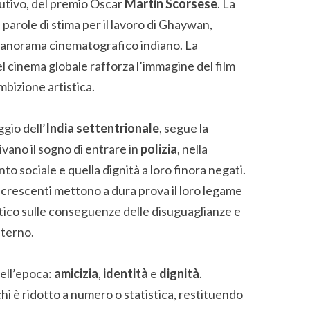
cutivo, del premio Oscar
Martin Scorsese
. La
arole di stima per il lavoro di Ghaywan,
l panorama cinematografico indiano. La
l cinema globale rafforza l’immagine del film
bizione artistica.
ggio dell’
India settentrionale
, segue la
ivano il sogno di entrare in
polizia
, nella
o sociale e quella dignità a loro finora negati.
tà crescenti mettono a dura prova il loro legame
tico sulle conseguenze delle disuguaglianze e
sterno.
dell’epoca:
amicizia
,
identità
e
dignità
.
hi è ridotto a numero o statistica, restituendo