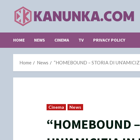
Skip
to
content
HOME
NEWS
CINEMA
TV
PRIVACY POLICY
Home
News
“HOMEBOUND – STORIA DI UN’AMICIZIA IN IN
Cinema
News
“HOMEBOUND – 