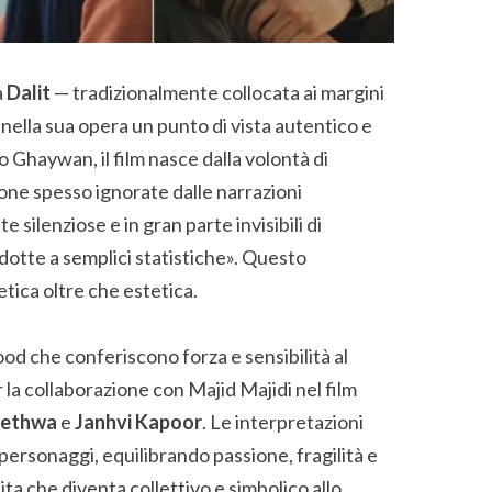
à
Dalit
— tradizionalmente collocata ai margini
 nella sua opera un punto di vista autentico e
 Ghaywan, il film nasce dalla volontà di
rsone spesso ignorate dalle narrazioni
 silenziose e in gran parte invisibili di
otte a semplici statistiche». Questo
tica oltre che estetica.
wood che conferiscono forza e sensibilità al
r la collaborazione con Majid Majidi nel film
Jethwa
e
Janhvi Kapoor
. Le interpretazioni
personaggi, equilibrando passione, fragilità e
ta che diventa collettivo e simbolico allo