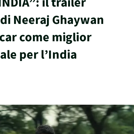
NDIA”: il trailer
m di Neeraj Ghaywan
car come miglior
ale per l’India