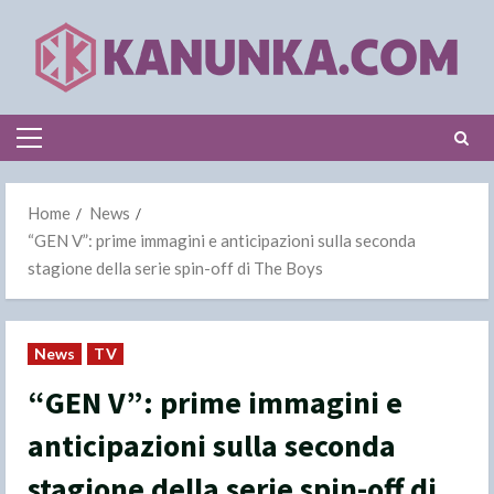
Skip
to
content
Primary
Menu
Home
News
“GEN V”: prime immagini e anticipazioni sulla seconda
stagione della serie spin-off di The Boys
News
TV
“GEN V”: prime immagini e
anticipazioni sulla seconda
stagione della serie spin-off di