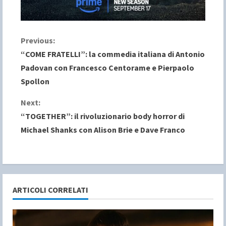
C
Previous:
“COME FRATELLI”: la commedia italiana di Antonio
o
Padovan con Francesco Centorame e Pierpaolo
Spollon
n
Next:
t
“TOGETHER”: il rivoluzionario body horror di
i
Michael Shanks con Alison Brie e Dave Franco
n
u
e
ARTICOLI CORRELATI
R