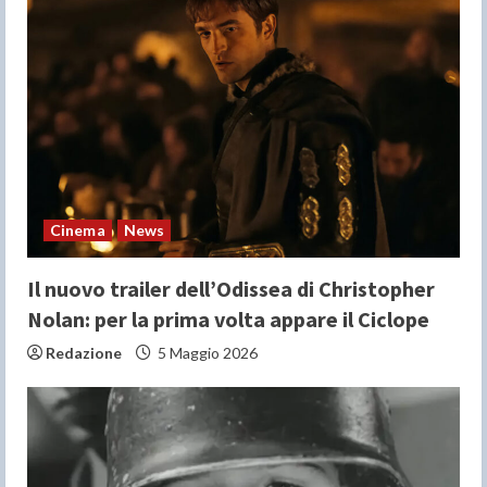
e
a
d
i
n
Cinema
News
g
Il nuovo trailer dell’Odissea di Christopher
Nolan: per la prima volta appare il Ciclope
Redazione
5 Maggio 2026