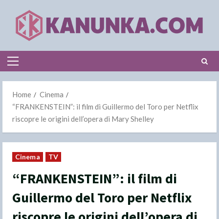
Skip
to
content
Primary
Menu
Home
Cinema
“FRANKENSTEIN”: il film di Guillermo del Toro per Netflix
riscopre le origini dell’opera di Mary Shelley
Cinema
TV
“FRANKENSTEIN”: il film di
Guillermo del Toro per Netflix
riscopre le origini dell’opera di