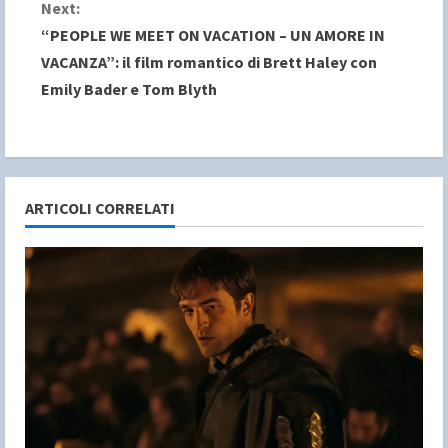
n
Next:
“PEOPLE WE MEET ON VACATION – UN AMORE IN
t
VACANZA”: il film romantico di Brett Haley con
i
Emily Bader e Tom Blyth
n
u
e
ARTICOLI CORRELATI
R
e
a
d
i