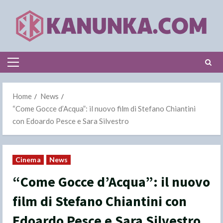
Skip
to
content
Primary
Menu
Home
News
“Come Gocce d’Acqua”: il nuovo film di Stefano Chiantini
con Edoardo Pesce e Sara Silvestro
Cinema
News
“Come Gocce d’Acqua”: il nuovo
film di Stefano Chiantini con
Edoardo Pesce e Sara Silvestro