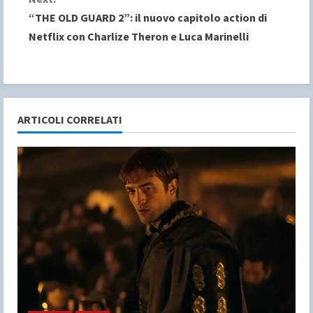
t
“THE OLD GUARD 2”: il nuovo capitolo action di
i
Netflix con Charlize Theron e Luca Marinelli
n
u
e
ARTICOLI CORRELATI
R
e
a
d
i
n