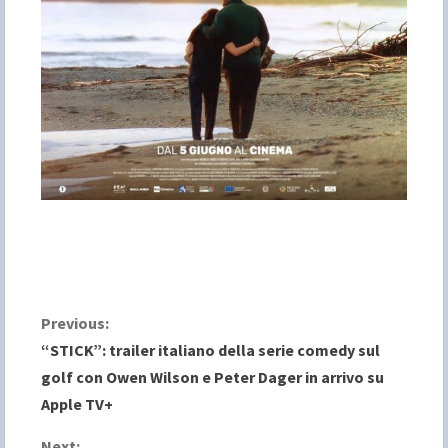
C
Previous:
“STICK”: trailer italiano della serie comedy sul
o
golf con Owen Wilson e Peter Dager in arrivo su
Apple TV+
n
Next: