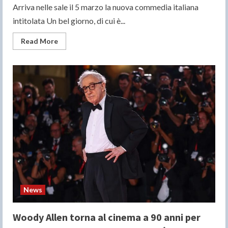
Arriva nelle sale il 5 marzo la nuova commedia italiana
intitolata Un bel giorno, di cui è...
Read
Read More
more
about
UN
BEL
GIORNO:
ecco
il
trailer
del
film
con
Fabio
De
Luigi
e
Virginia
Raffaele
News
Woody Allen torna al cinema a 90 anni per