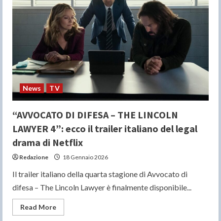
riprese
di
‘Tomb
Raider’
con
Sophie
Turner
come
protagonista
News
TV
“AVVOCATO DI DIFESA – THE LINCOLN
LAWYER 4”: ecco il trailer italiano del legal
drama di Netflix
Redazione
18 Gennaio 2026
Il trailer italiano della quarta stagione di Avvocato di
difesa – The Lincoln Lawyer è finalmente disponibile...
Read
Read More
more
about