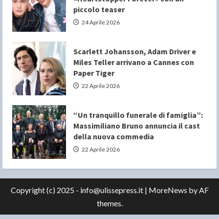
piccolo teaser
24 Aprile 2026
Scarlett Johansson, Adam Driver e
Miles Teller arrivano a Cannes con
Paper Tiger
22 Aprile 2026
“Un tranquillo funerale di famiglia”:
Massimiliano Bruno annuncia il cast
della nuova commedia
22 Aprile 2026
Copyright (c) 2025 - info@ulissepress.it
|
MoreNews
by AF
themes.