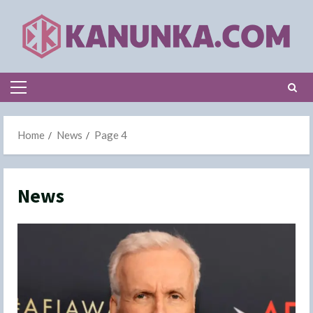
Skip
to
content
Primary
Menu
Home
News
Page 4
News