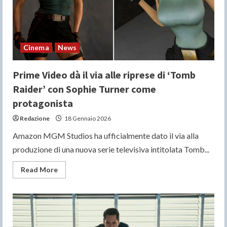
montato
dagli
ultimi
episodi
della
serie
Cinema
News
Prime Video dà il via alle riprese di ‘Tomb
Raider’ con Sophie Turner come
protagonista
Redazione
18 Gennaio 2026
Amazon MGM Studios ha ufficialmente dato il via alla
produzione di una nuova serie televisiva intitolata Tomb...
Read
Read More
more
about
Prime
Video
dà
il
via
alle