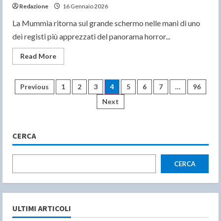
Redazione
16 Gennaio 2026
La Mummia ritorna sul grande schermo nelle mani di uno
dei registi più apprezzati del panorama horror...
Read
Read More
more
about
LA
MUMMIA:
Paginazione
Previous
1
2
3
4
5
6
7
…
96
ecco
le
Next
prime
degli
immagini
del
nuovo
articoli
film
CERCA
horror
di
Lee
Cronin
CERCA
prodotto
da
Blumhouse
ULTIMI ARTICOLI