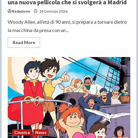
una nuova pellicola che si svolgerà a Madrid
Redazione
18 Gennaio 2026
Woody Allen, all’età di 90 anni, si prepara a tornare dietro
la macchina da presa con un...
Read
Read More
more
about
Woody
Allen
torna
al
cinema
a
90
anni
per
una
nuova
pellicola
che
si
svolgerà
a
Madrid
Cinema
News