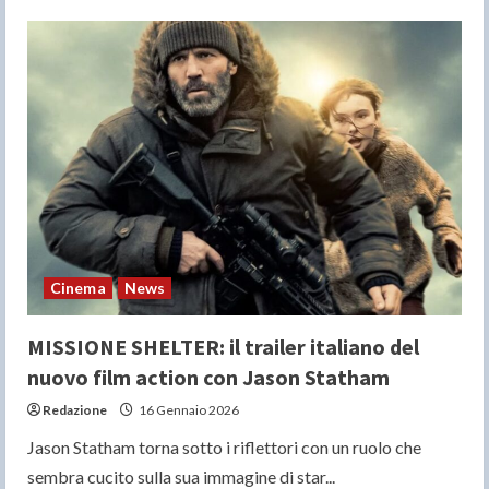
“AVVOCATO
DI
DIFESA
–
THE
LINCOLN
LAWYER
4”:
ecco
il
trailer
italiano
del
legal
drama
di
Netflix
Cinema
News
MISSIONE SHELTER: il trailer italiano del
nuovo film action con Jason Statham
Redazione
16 Gennaio 2026
Jason Statham torna sotto i riflettori con un ruolo che
sembra cucito sulla sua immagine di star...