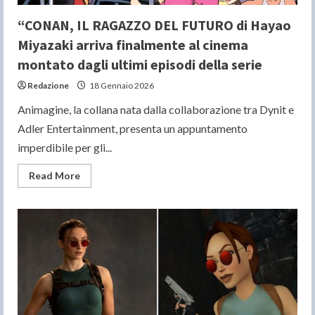
“CONAN, IL RAGAZZO DEL FUTURO di Hayao
Miyazaki arriva finalmente al cinema
montato dagli ultimi episodi della serie
Redazione
18 Gennaio 2026
Animagine, la collana nata dalla collaborazione tra Dynit e
Adler Entertainment, presenta un appuntamento
imperdibile per gli...
Read
Read More
more
about
“CONAN,
IL
RAGAZZO
DEL
FUTURO
di
Hayao
Miyazaki
arriva
finalmente
al
cinema