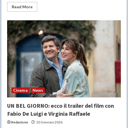
Read
Read More
more
about
Con
‘A
Knight
of
the
Seven
Kingdoms’,
‘Game
of
Thrones’
ha
capito
come
sopravvivere
cambiando
passo
Cinema
News
UN BEL GIORNO: ecco il trailer del film con
Fabio De Luigi e Virginia Raffaele
Redazione
20 Gennaio 2026