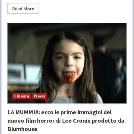
Read
Read More
more
about
MISSIONE
SHELTER:
il
trailer
italiano
del
nuovo
film
action
con
Jason
Statham
Cinema
News
LA MUMMIA: ecco le prime immagini del
nuovo film horror di Lee Cronin prodotto da
Blumhouse