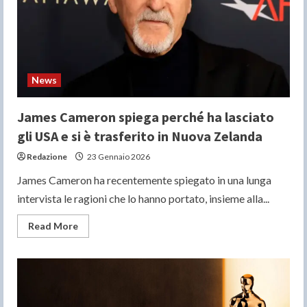
News
James Cameron spiega perché ha lasciato
gli USA e si è trasferito in Nuova Zelanda
Redazione
23 Gennaio 2026
James Cameron ha recentemente spiegato in una lunga
intervista le ragioni che lo hanno portato, insieme alla...
Read
Read More
more
about
James
Cameron
spiega
perché
ha
lasciato