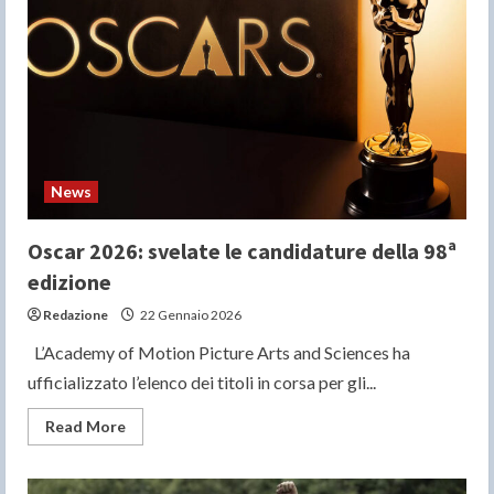
gli
USA
e
si
è
trasferito
in
Nuova
Zelanda
News
Oscar 2026: svelate le candidature della 98ª
edizione
Redazione
22 Gennaio 2026
L’Academy of Motion Picture Arts and Sciences ha
ufficializzato l’elenco dei titoli in corsa per gli...
Read
Read More
more
about
Oscar
2026: