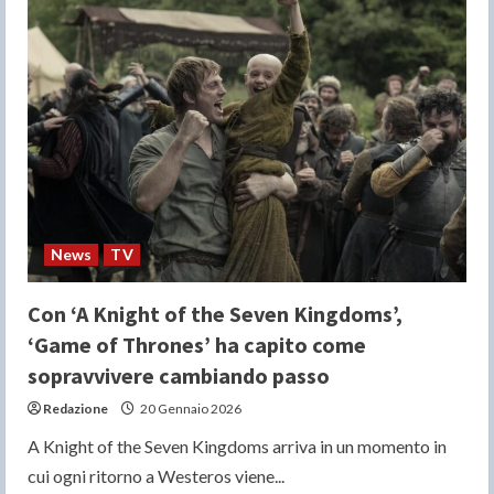
svelate
le
candidature
della
98ª
edizione
News
TV
Con ‘A Knight of the Seven Kingdoms’,
‘Game of Thrones’ ha capito come
sopravvivere cambiando passo
Redazione
20 Gennaio 2026
A Knight of the Seven Kingdoms arriva in un momento in
cui ogni ritorno a Westeros viene...