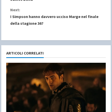
n
Next:
I Simpson hanno davvero ucciso Marge nel finale
t
della stagione 36?
i
n
u
ARTICOLI CORRELATI
e
R
e
a
d