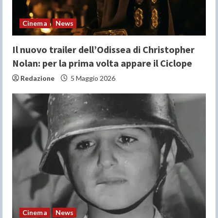
i
n
Cinema
News
g
Il nuovo trailer dell’Odissea di Christopher
Nolan: per la prima volta appare il Ciclope
Redazione
5 Maggio 2026
Cinema
News