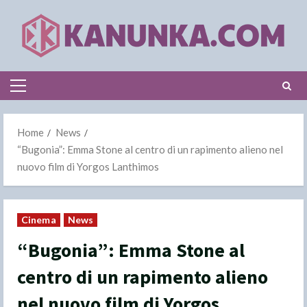
Skip
to
content
Primary
Menu
Home
News
“Bugonia”: Emma Stone al centro di un rapimento alieno nel
nuovo film di Yorgos Lanthimos
Cinema
News
“Bugonia”: Emma Stone al
centro di un rapimento alieno
nel nuovo film di Yorgos