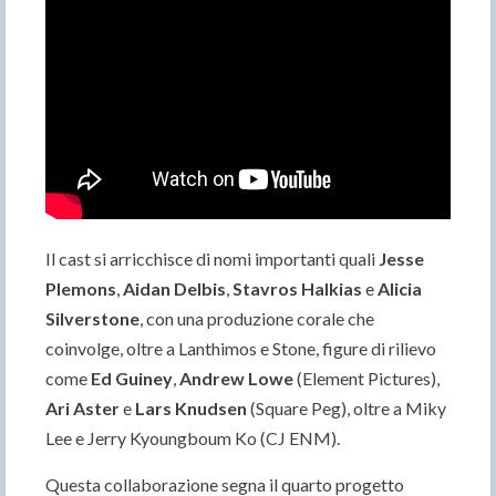
Il cast si arricchisce di nomi importanti quali
Jesse
Plemons
,
Aidan Delbis
,
Stavros Halkias
e
Alicia
Silverstone
, con una produzione corale che
coinvolge, oltre a Lanthimos e Stone, figure di rilievo
come
Ed Guiney
,
Andrew Lowe
(Element Pictures),
Ari Aster
e
Lars Knudsen
(Square Peg), oltre a Miky
Lee e Jerry Kyoungboum Ko (CJ ENM).
Questa collaborazione segna il quarto progetto