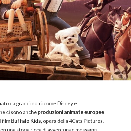
ato da grandi nomi come Disney e
he ci sono anche
produzioni animate europee
l film
Buffalo Kids
, opera della 4Cats Pictures,
con una storia ricca di avventura e messaggi