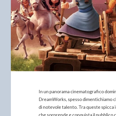
In un panorama cinematografico domin
DreamWorks, spesso dimentichiamo c
di notevole talento. Tra queste spicca i
che sorprende e conquista il pubblico 