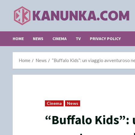
Skip
to
content
HOME
NEWS
CINEMA
TV
PRIVACY POLICY
Home
News
“Buffalo Kids”: un viaggio avventuroso ne
Cinema
News
“Buffalo Kids”: 