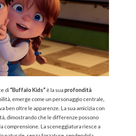
ce di
“Buffalo Kids”
è la sua
profondità
abilità, emerge come un personaggio centrale,
 va ben oltre le apparenze. La sua amicizia con
ità, dimostrando che le differenze possono
 la comprensione. La sceneggiatura riesce a
o naturale, senza forzature, rendendola