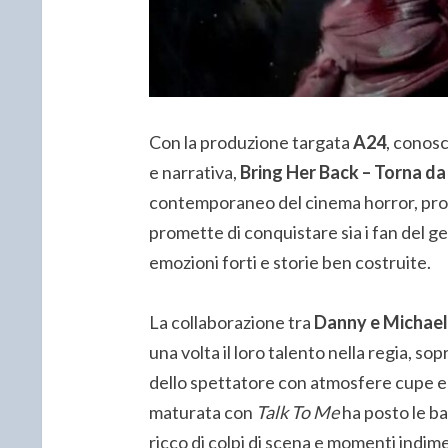
Con la produzione targata
A24
, conosc
e narrativa,
Bring Her Back – Torna da
contemporaneo del cinema horror, pro
promette di conquistare sia i fan del ge
emozioni forti e storie ben costruite.
La collaborazione tra
Danny e Michael
una volta il loro talento nella regia, so
dello spettatore con atmosfere cupe e 
maturata con
Talk To Me
ha posto le b
ricco di colpi di scena e momenti indime