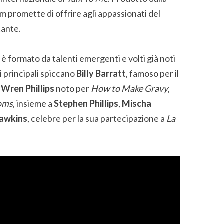
 film promette di offrire agli appassionati del
tante.
è formato da talenti emergenti e volti già noti
i principali spiccano
Billy Barratt
, famoso per il
Wren Phillips
noto per
How to Make Gravy
,
oms
, insieme a
Stephen Phillips
,
Mischa
Hawkins
, celebre per la sua partecipazione a
La
.