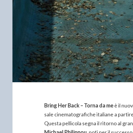
Bring Her Back – Torna da me
è il nuo
sale cinematografiche italiane a partir
Questa pellicola segna il ritorno al gra
Michael Philippou
, noti per il success