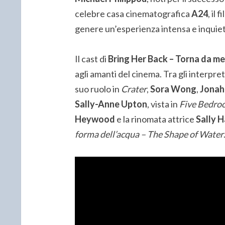
celebre casa cinematografica
A24
, il
genere un’esperienza intensa e inquie
Il cast di
Bring Her Back – Torna da me
agli amanti del cinema. Tra gli interpret
suo ruolo in
Crater
,
Sora Wong
,
Jonah 
Sally-Anne Upton
, vista in
Five Bedro
Heywood
e la rinomata attrice
Sally 
forma dell’acqua – The Shape of Water