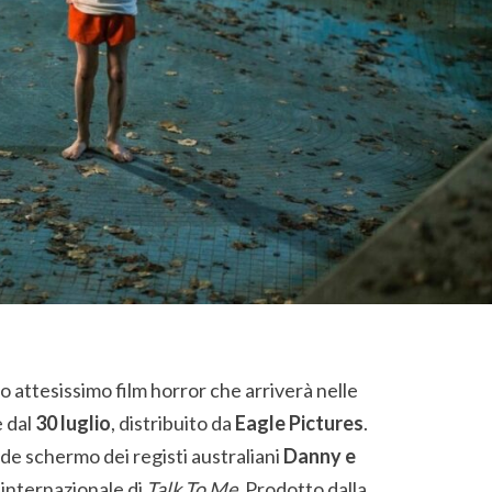
vo attesissimo film horror che arriverà nelle
e dal
30 luglio
, distribuito da
Eagle Pictures
.
nde schermo dei registi australiani
Danny e
o internazionale di
Talk To Me
. Prodotto dalla