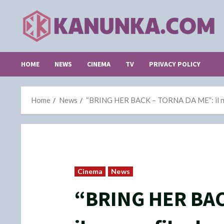
Skip
to
content
HOME
NEWS
CINEMA
TV
PRIVACY POLICY
Home
News
“BRING HER BACK – TORNA DA ME”: il nuov
Cinema
News
“BRING HER BAC