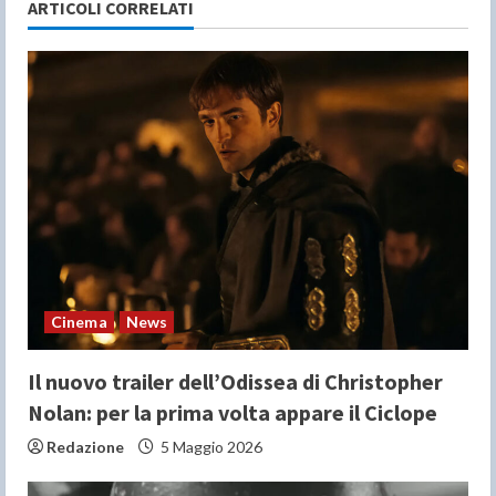
e
ARTICOLI CORRELATI
R
e
a
d
i
n
Cinema
News
g
Il nuovo trailer dell’Odissea di Christopher
Nolan: per la prima volta appare il Ciclope
Redazione
5 Maggio 2026