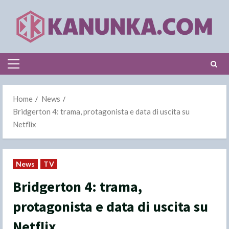
Skip
to
content
Primary
Menu
Home
News
Bridgerton 4: trama, protagonista e data di uscita su
Netflix
News
TV
Bridgerton 4: trama,
protagonista e data di uscita su
Netflix