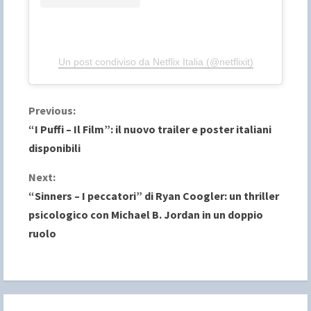
Un post condiviso da Netflix Italia (@netflixit)
C
Previous:
“I Puffi – Il Film”: il nuovo trailer e poster italiani
o
disponibili
n
Next:
“Sinners – I peccatori” di Ryan Coogler: un thriller
t
psicologico con Michael B. Jordan in un doppio
i
ruolo
n
u