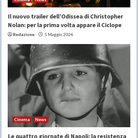
g
Il nuovo trailer dell’Odissea di Christopher
Nolan: per la prima volta appare il Ciclope
Redazione
5 Maggio 2026
Cinema
News
Le quattro giornate di Napoli: la resistenza