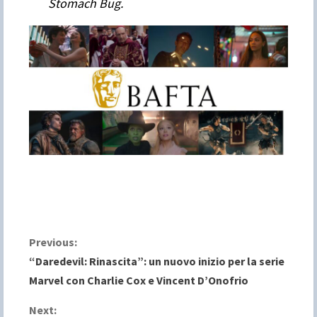
Stomach Bug.
C
Previous:
“Daredevil: Rinascita”: un nuovo inizio per la serie
o
Marvel con Charlie Cox e Vincent D’Onofrio
n
Next: