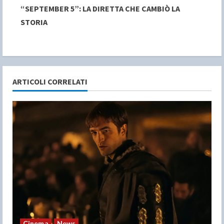
“SEPTEMBER 5”: LA DIRETTA CHE CAMBIÒ LA
t
STORIA
i
n
u
ARTICOLI CORRELATI
e
R
e
a
d
i
n
Cinema
News