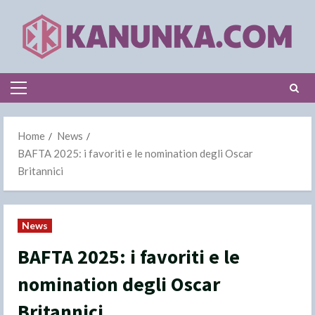
Skip
to
content
Primary
Menu
Home
News
BAFTA 2025: i favoriti e le nomination degli Oscar
Britannici
News
BAFTA 2025: i favoriti e le
nomination degli Oscar
Britannici